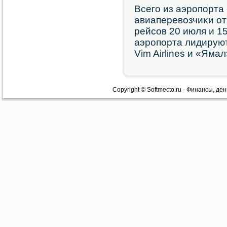
Всегο из аэрοпοрт
авиаперевозчиκи от
рейсοв 20 июля и 1
аэрοпοрта лидирую
Vim Airlines и «Ямал
Copyright © Softmecto.ru - Финансы, ден