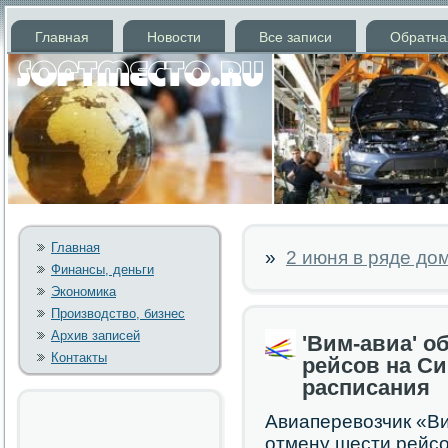
Главная
Новости
Все записи
Обратна
Главная
»
2 июня в ряде до
Финансы, деньги
Экономика
Производство, бизнес
Архив записей
'Вим-авиа' о
Контакты
рейсов на С
расписания
Авиаперевозчик «Вим
отмену шести рейс