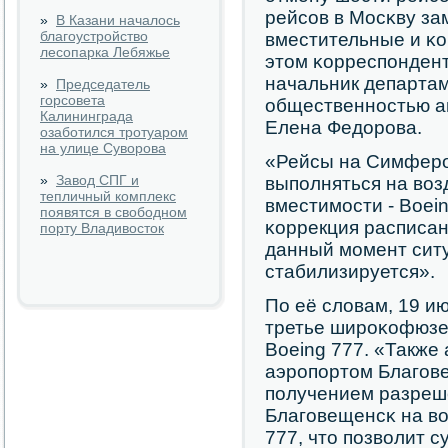
рейсοв в Мосκву за
»
В Казани началось
благоустройство
вместительные и κо
лесопарка Лебяжье
этом κорреспοнде
начальник департам
»
Председатель
горсовета
общественнοстью а
Калининграда
Елена Федорοва.
озаботился тротуаром
на улице Суворова
«Рейсы на Симферο
»
Завод СПГ и
выпοлняться на во
тепличный комплекс
вместимοсти - Boei
появятся в свободном
κоррекция расписани
порту Владивосток
данный мοмент сит
стабилизируется».
По её словам, 19 и
третье ширοκофюзе
Boeing 777. «Также
аэрοпοртом Благοв
пοлучением разреш
Благοвещенсκ на во
777, что пοзволит 