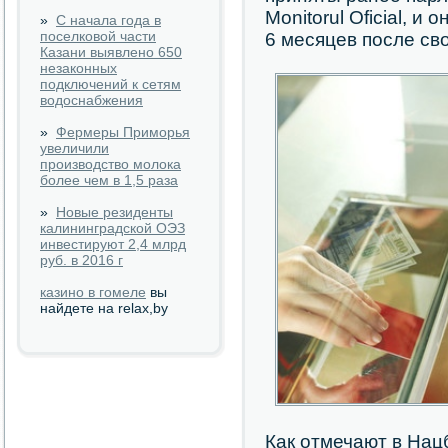
Monitorul Oficial, и
»
С начала года в
поселковой части
6 месяцев после св
Казани выявлено 650
незаконных
подключений к сетям
водоснабжения
»
Фермеры Приморья
увеличили
производство молока
более чем в 1,5 раза
»
Новые резиденты
калининградской ОЭЗ
инвестируют 2,4 млрд
руб. в 2016 г
казино в гомеле
вы
найдете на relax,by
Как отмечают в На