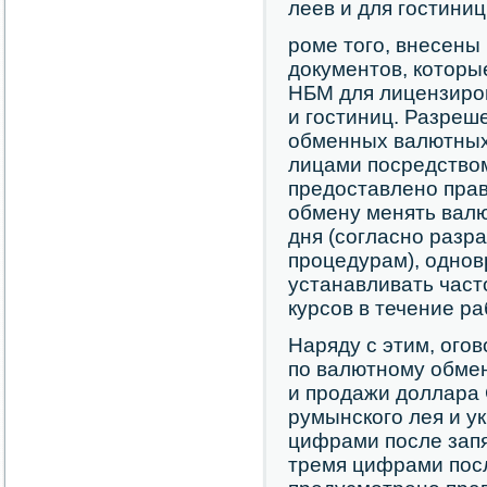
леев и для гостиниц 
роме того, внесены
документов, которы
НБМ для лицензиро
и гостиниц. Разре
обменных валютных
лицами посредство
предоставлено пра
обмену менять валю
дня (согласно раз
процедурам), одно
устанавливать час
курсов в течение ра
Наряду с этим, ого
по валютному обмен
и продажи доллара 
румынского лея и у
цифрами после запят
тремя цифрами посл