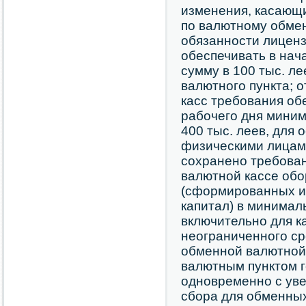
изменения, касающ
по валютному обме
обязанности лицен
обеспечивать в нача
сумму в 100 тыс. л
валютного пункта; 
касс требования об
рабочего дня мини
400 тыс. леев, для
физическими лицам
сохранено требован
валютной кассе об
(сформированных и
капитал) в минимал
включительно для к
неограниченного ср
обменной валютной
валютным пунктом г
одновременно с ув
сбора для обменных