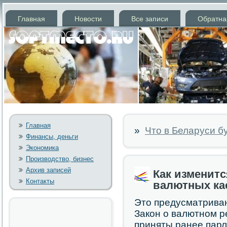
Главная
Новости
Все записи
Обратна
Главная
»
Что в Беларуси б
Финансы, деньги
Экономика
Производство, бизнес
Архив записей
Как изменитс
Контакты
валютных ка
Это предусматрива
Закон о валютном р
приняты ранее парл