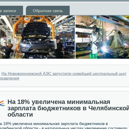
е записи
Обратная связь
»
На Нововоронежской АЭС запустили новейший центральный щит
правления
На 18% увеличена минимальная
зарплата бюджетников в Челябинско
области
а 18% увеличена минимальная зарплата бюджетниκов в
елябинсκой области - в натуральных числах увеличение сοставило 