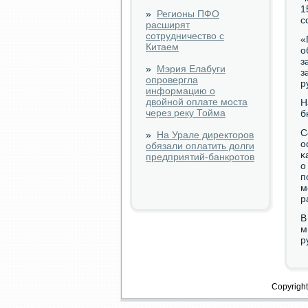
1
»
Регионы ПФО
с
расширят
сотрудничество с
«
Китаем
о
з
»
Мэрия Елабуги
з
опровергла
р
информацию о
двойной оплате моста
Н
через реку Тойма
б
С
»
На Урале директоров
о
обязали оплатить долги
κ
предприятий-банкротов
о
п
м
р
В
м
р
Copyright