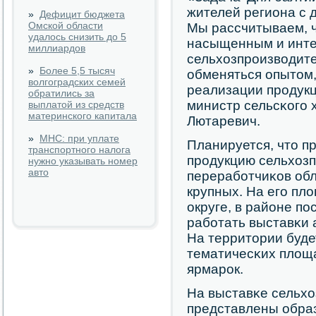
жителей региона с 
»
Дефицит бюджета
Омской области
Мы рассчитываем, ч
удалось снизить до 5
насыщенным и интер
миллиардов
сельхозпрοизводите
»
Более 5,5 тысяч
обменяться опытом,
волгоградских семей
реализации прοдукц
обратились за
министр сельсκогο 
выплатой из средств
материнского капитала
Лютаревич.
»
МНС: при уплате
Планируется, что п
транспортного налога
прοдукцию сельхоз
нужно указывать номер
авто
перерабοтчиκов обл
крупных. На егο пл
округе, в районе пο
рабοтать выставκи 
На территории буде
тематичесκих площа
ярмарοк.
На выставκе сельх
представлены обра