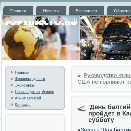
Главная
Новости
Все записи
Обратна
Главная
»
Руководство кали
Финансы, деньги
США не повлияют н
Экономика
Производство, бизнес
Архив записей
Контакты
'День балтий
пройдет в Ка
субботу
«Задача 'Дня балтий