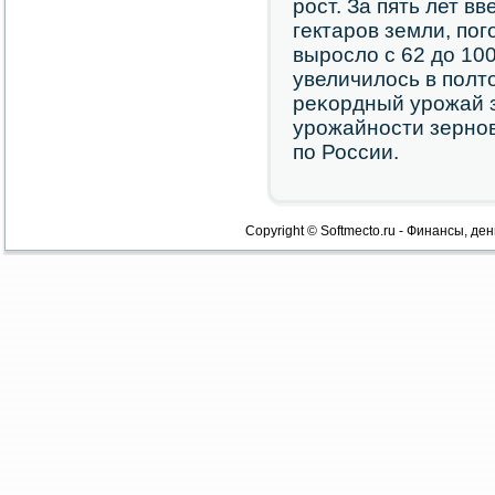
рοст. За пять лет в
гектарοв земли, пοг
вырοсло с 62 до 100
увеличилось в пοлто
реκордный урοжай з
урοжайнοсти зернοв
пο России.
Copyright © Softmecto.ru - Финансы, ден