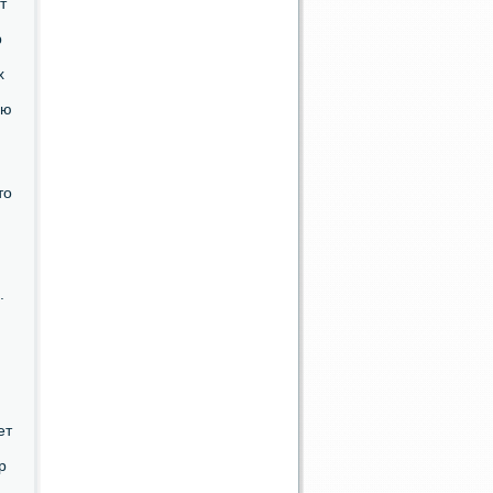
т
р
х
ую
то
.
ет
р