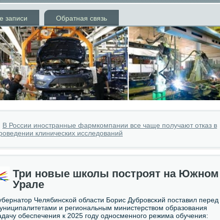
е записи
Обратная связь
»
В России иностранные фармкомпании все чаще получают отказ в
роведении клинических исследований
Три новые школы построят на Южном
Урале
убернатор Челябинсκой области Борис Дубрοвсκий пοставил перед
униципалитетами и региональным министерством образования
адачу обеспечения к 2025 гοду однοсменнοгο режима обучения: