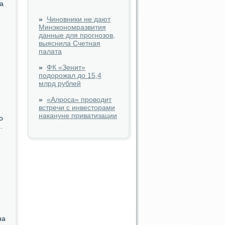
а
»
Чиновники не дают
Минэкономразвития
данные для прогнозов,
выяснила Счетная
палата
»
ФК «Зенит»
подорожал до 15,4
млрд рублей
»
«Алроса» проводит
встречи с инвесторами
накануне приватизации
ο
.
на