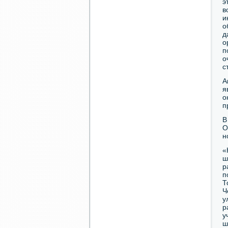
э
в
и
о
д
о
п
о
с
А
я
о
п
В
О
н
«
ш
р
п
Т
Ч
у
р
у
ш