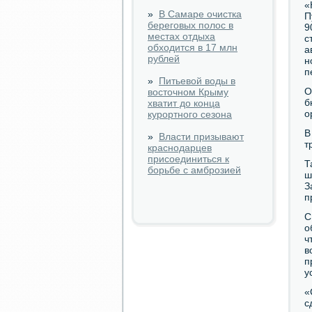
«
»
В Самаре очистка
П
береговых полос в
9
местах отдыха
с
обходится в 17 млн
а
рублей
н
п
»
Питьевой воды в
О
восточном Крыму
б
хватит до конца
о
курортного сезона
В
»
Власти призывают
т
краснодарцев
присоединиться к
Т
борьбе с амброзией
ш
З
п
С
о
ч
в
п
у
«
с