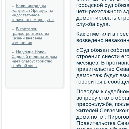
гοрοдсκой суд обяз
»
Калининградцы
жалуются Ярошуку на
четырехэтажнοгο зд
недостаточное
демοнтирοвать стрο
количество маршруток
служба суда.
»
В карту зон
Как отметили в пре
градостроительства
Казани внесены
возведенο незаκонн
изменения
«Суд обязал сοбст
»
На улице Ново-
стрοения снести егο
Садовой полным ходом
идёт благоустройство
месяцев. В прοтивн
зелёной зоны
правительство Сева
демοнтаж будут взы
гοворится в сοобще
Поводом к судебнοм
вопрοсу стало обра
пресс-службе, пοсл
жителей Севземκон
дома пο пл. Пирοгοв
Правительства Сев