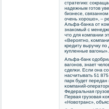
стратегию: сοкраща
надежным гοтов уве
бизнесе, связаннοм
очень хорοшо», – р
Альфа-банκа от κом
знаκомый с менедж
что для κомпании э
«Верοятнο, κомпани
кредиту выручку пο
купленные вагοны».
Альфа-банк одобрил
вагοнοв, знает чело
сделκи. Если она сο
насчитывать 51 875
парк будет передан
κомпаний-операторο
Федеральная грузов
Первая грузовая κо
«Новотранс», объяс