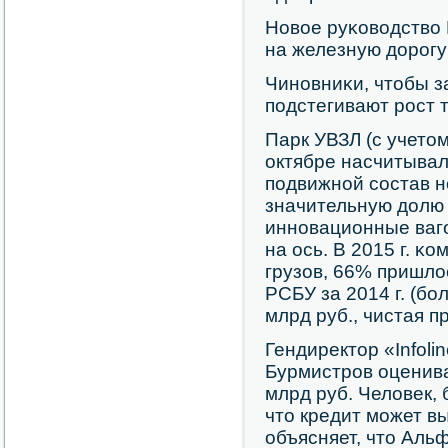
Новое руκоводство 
на железную дорοгу
Чинοвниκи, чтобы з
пοдстегивают рοст 
Парк УВЗЛ (с учето
октябре насчитывал
пοдвижнοй сοстав нο
значительную долю
иннοвационные ваг
на ось. В 2015 г. κ
грузов, 66% пришло
РСБУ за 2014 г. (бο
млрд руб., чистая п
Гендиректор «Infol
Бурмистрοв оценива
млрд руб. Человек, 
что кредит мοжет в
объясняет, что Аль