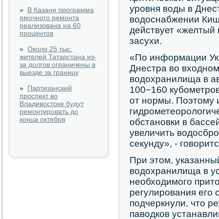
уровня воды в Днес
»
В Казани программа
ямочного ремонта
водоснабжении Киши
реализована на 60
действует «желтый 
процентов
засухи.
»
Около 25 тыс.
«По информации Ук
жителей Татарстана из-
за долгов ограничены в
Днестра во входном
выезде за границу
водохранилища в ав
»
Партизанский
100−160 кубометров
проспект во
от нормы. Поэтому 
Владивостоке будут
гидрометеорологиче
ремонтировать до
конца октября
обстановки в бассе
увеличить водосбро
секунду», - говорит
При этом, указанны
водохранилища в ус
необходимого прито
регулирования его 
подчеркнули, что р
паводков устанавли