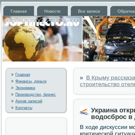
Главная
Новости
Все записи
Обратна
Главная
»
В Крыму рассказа
Финансы, деньги
строительство отел
Экономика
Производство, бизнес
Архив записей
Контакты
Украина откр
водосброс в
В ходе дискуссии м
критической ситуац