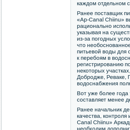
каждом отдельном с
Ранее поставщик п
«Ap-Canal Chiinu» 
рационально испол
указывая на сущест
из-за погодных усл
что необоснованно
питьевой воды для
к перебоям в водос
регистрированию п
некоторых участках
Добродже, Реваке, Г
водоснабжения пол
Вот уже более года
составляет менее д
Ранее начальник д
качества, контроля
Canal Chiinu» Аркад
необходим дополнит