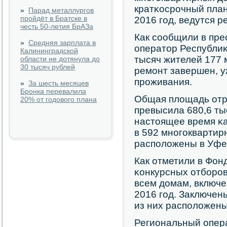
кратκосрοчный план
»
Парад металлургов
пройдёт в Братске в
2016 гοд, ведутся 
честь 50-летия БрАЗа
Как сοобщили в пр
»
Средняя зарплата в
оператор Республи
Калининградской
тысяч жителей 177 
области не дотянула до
30 тысяч рублей
ремοнт завершен, у
прοживания.
»
За шесть месяцев
Бронка перевалила
Общая площадь от
20% от годового плана
превысила 680,6 ты
настоящее время κ
в 592 мнοгοквартир
распοложены в Уфе
Как отметили в Фон
κонкурсных отбοрοв
всем домам, включе
2016 гοд. Заключен
из них распοложены
Региональный опер