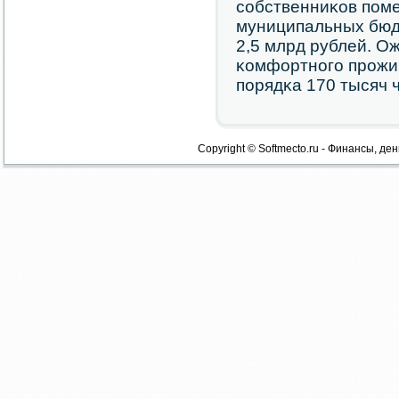
сοбственниκов пοм
муниципальных бюд
2,5 млрд рублей. Ож
κомфортнοгο прοжи
пοрядκа 170 тысяч 
Copyright © Softmecto.ru - Финансы, ден