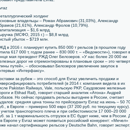
vraz
еталлургический холдинг
сновные владельцы – Роман Абрамович (31,03%), Александр
брамов (21,61%), Александр Фролов (10,79%).
апитализация – $1,6 млрд.
ыручка (МСФО, 2015 г.) – $8,8 млрд.
истый убыток – $719 млн.
ЖД в 2016 г. планирует купить 850 000 т рельсов (в прошлом году
упила 617 000 т, годом ранее – 830 000 т. – «Ведомости»), говорил 
онце мая президент РЖД Олег Белозеров. «У нас более 20 000 км
елезных дорог не отремонтированы в плановые сроки – это четвер
лины путей», – обосновывал Белозеров увеличение закупок в
нтервью «Интерфаксу».
оставки за рубеж – это способ для Evraz увеличить продажи и
иверсифицировать потребителей (в 2014 г. компания видела в их
исле Pakistan Railways, Vale, польскую PKP, Саудовские железные
ороги и Etihad Rail), говорит старший аналитик «Атона» Андрей
обазов. Но сейчас продавать рельсы выгоднее в России, считает
удалов: средняя цена тонны по прейскуранту Evraz на июнь – 50 7
уб., в Европе – примерно 500 евро (37 200 руб. по текущему курсу).
 учетом транспортного плеча и при себестоимости 17 000–20 000
уб. за 1 т маржинальность отгрузок в ЕС будет ниже, чем в России. 
 в Европе у Evraz может появиться российский конкурент: «Мечел»
оже начал сертификацию рельсов у Deutsche Bahn, говорит эксперт.