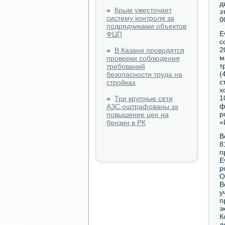
д
»
Крым ужесточает
э
систему контроля за
0
подрядчиками объектов
E
ФЦП
с
2
»
В Казани проводятся
м
проверки соблюдения
т
требований
(
безопасности труда на
с
стройках
х
1
»
Три крупные сети
ф
АЗС оштрафованы за
р
повышение цен на
«
бензин в РК
В
8
п
E
р
О
В
у
п
э
К
д