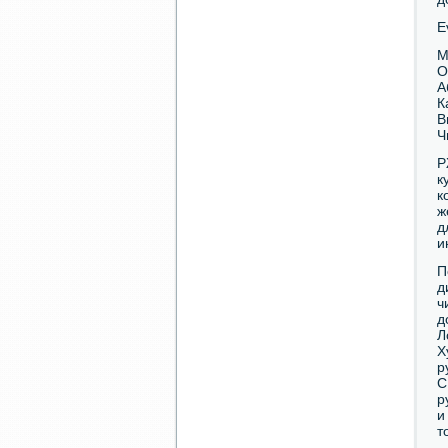
E
М
О
А
К
В
Ч
Р
к
к
ж
д
и
П
д
ч
д
Л
Х
р
С
р
и
т