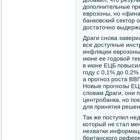
дополнительные пре
еврозоны, но «фина
банковский сектор 
достаточно выдерж
Драги снова завери
все доступные инс
инфляции еврозоны
июне ее годовой те
в июне ЕЦБ повысил
году с 0,1% до 0,2%
а прогноз роста ВВП
Новые прогнозы ЕЦБ
словам Драги, они 
центробанка, но по
для принятия решен
Так же поступил не
который не стал ме
нехватки информаци
британского рефере