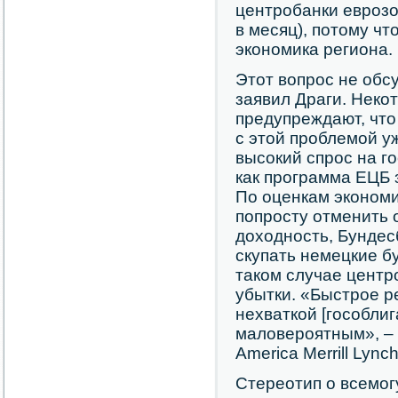
центробанки еврозо
в месяц), потому ч
экономика региона.
Этот вопрос не обс
заявил Драги. Неко
предупреждают, что
с этой проблемой у
высокий спрос на г
как программа ЕЦБ 
По оценкам экономи
попросту отменить
доходность, Бундес
скупать немецкие б
таком случае центр
убытки. «Быстрое 
нехваткой [гособлиг
маловероятным», – 
America Merrill Lync
Стереотип о всемо