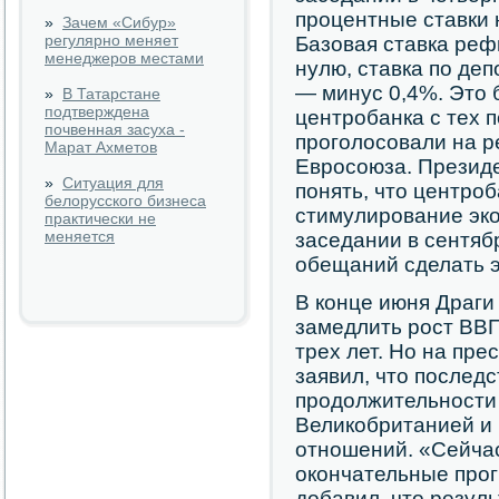
процентные ставки 
»
Зачем «Сибур»
регулярно меняет
Базовая ставка ре
менеджеров местами
нулю, ставка по де
— минус 0,4%. Это 
»
В Татарстане
подтверждена
центробанка с тех п
почвенная засуха -
проголосовали на р
Марат Ахметов
Евросоюза. Презид
»
Ситуация для
понять, что центроб
белорусского бизнеса
стимулирование эк
практически не
меняется
заседании в сентяб
обещаний сделать э
В конце июня Драги 
замедлить рост ВВП
трех лет. Но на пре
заявил, что последс
продолжительности
Великобританией и
отношений. «Сейча
окончательные прог
добавил, что резул