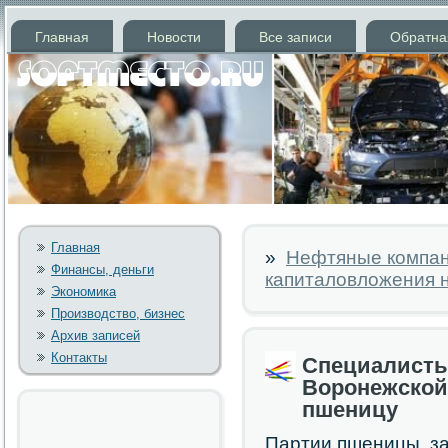
Главная
Новости
Все записи
Обратна
Главная
»
Нефтяные компан
Финансы, деньги
капиталовложения н
Экономика
Производство, бизнес
Архив записей
Контакты
Специалисты
Воронежской
пшеницу
Партии пшеницы, з