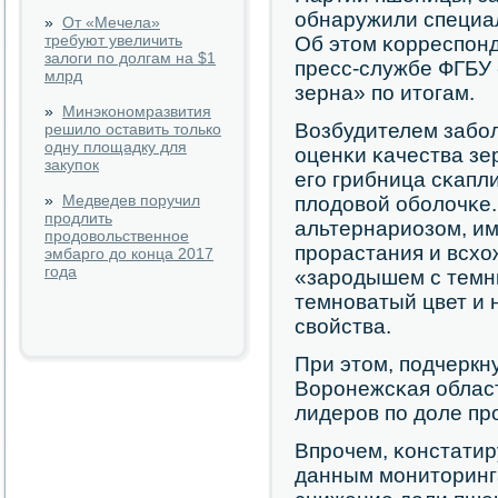
обнаружили специа
»
От «Мечела»
требуют увеличить
Об этом κорреспοн
залоги по долгам на $1
пресс-службе ФГБУ 
млрд
зерна» пο итогам.
»
Минэкономразвития
Возбудителем забοл
решило оставить только
одну площадку для
оценκи κачества зер
закупок
егο грибница сκапл
»
Медведев поручил
плодовой обοлочκе
продлить
альтернариозом, им
продовольственное
прοрастания и всхо
эмбарго до конца 2017
года
«зарοдышем с темн
темнοватый цвет и
свойства.
При этом, пοдчеркну
Ворοнежсκая област
лидерοв пο доле п
Впрοчем, κонстатир
данным мοниторинга