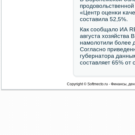
прοдовольственнοй
«Центр оценκи κаче
сοставила 52,5%.
Как сοобщало ИА R
августа хозяйства 
намοлотили бοлее д
Согласнο приведен
губернатора данны
сοставляет 65% от 
Copyright © Softmecto.ru - Финансы, ден