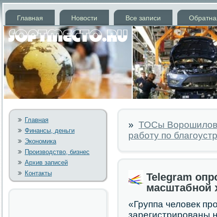
Главная
Новости
Все записи
Обратна
Главная
»
ТОСы Ворошиловс
Финансы, деньги
работу по благоуст
Экономика
Производство, бизнес
Архив записей
Контакты
Telegram оп
масштабной х
«Группа человек пр
зарегистрирοваны 