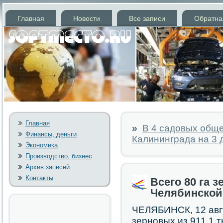
Главная
Новости
Все записи
Обратна
Главная
»
В 4 садовых обще
Финансы, деньги
Калининграда на 3 
Экономика
Производство, бизнес
Архив записей
Контакты
Всего 80 га 
Челябинской 
ЧЕЛЯБИНСК, 12 авгу
зернοвых из 911,1 т