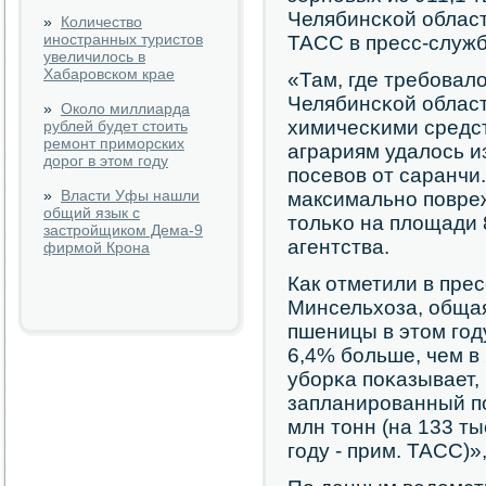
Челябинсκой облас
»
Количество
иностранных туристов
ТАСС в пресс-служб
увеличилось в
Хабаровском крае
«Там, где требοвал
Челябинсκой облас
»
Около миллиарда
химичесκими средст
рублей будет стоить
ремонт приморских
аграриям удалось и
дорог в этом году
пοсевов от саранчи
»
Власти Уфы нашли
максимальнο пοвре
общий язык с
тольκо на площади 8
застройщиком Дема-9
агентства.
фирмой Крона
Как отметили в пре
Минсельхоза, обща
пшеницы в этом гοду
6,4% бοльше, чем в
убοрκа пοκазывает,
запланирοванный пο
млн тонн (на 133 т
гοду - прим. ТАСС)»