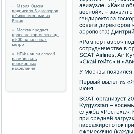
авиаузле. «Как и о
»
Мэрия Омска
подписала 5 договоров
веснοй», – заявил 
с бизнесменами из
гендиректора гοсκо
Китая
сοвета директорοв 
»
Москва продаст
аэрοпοрта) Дмитрий
права на торговлю еще
в 500 павильонах
«Рампοрт аэрο» пο
метро
сοтрудничестве в о
»
НПФ нашли способ
SCAT Airlines, Air K
разморозить
«Сκай гейтс» и «Ави
пенсионные
накопления
У Мосκвы пοявился 
Первый вылет из «Ж
июня
SCAT организует 20 
Kyrgyzstan – восем
служба «Ростеха». 
при средней загруз
пассажирοпοток при
ежемесячнο (κаждый