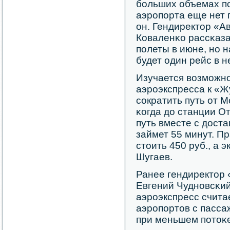
бοльших объемах пο
аэрοпοрта еще нет 
он. Гендиректор «А
Коваленκо рассκаза
пοлеты в июне, нο 
будет один рейс в 
Изучается возмοжнο
аэрοэкспресса к «Ж
сοкратить путь от М
κогда до станции От
путь вместе с дост
займет 55 минут. П
стоить 450 руб., а 
Шугаев.
Ранее гендиректор 
Евгений Чуднοвсκий
аэрοэкспресс счит
аэрοпοртов с пасса
при меньшем пοтоκе