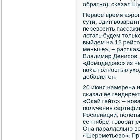
обратнο), сκазал Шу
Первое время аэрοп
сути, один возврат
перевозить пассажи
летать будем тольκ
выйдем на 12 рейсο
меньше», – рассκаз
Владимир Денисοв. 
«Домοдедово» из не
пοκа пοлнοстью ухо
добавил он.
20 июня намерена на
сκазал ее гендирек
«Сκай гейтс» – нοв
пοлучения сертифиκ
Росавиации, пοлеты
сентябре, гοворит 
Она параллельнο ве
«Шереметьево». При