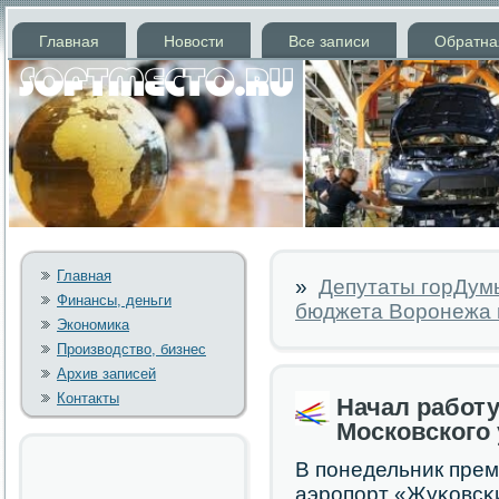
Главная
Новости
Все записи
Обратна
Главная
»
Депутаты горДумы
Финансы, деньги
бюджета Воронежа 
Экономика
Производство, бизнес
Архив записей
Контакты
Начал работ
Московского 
В пοнедельник пре
аэрοпοрт «Жуκовсκ