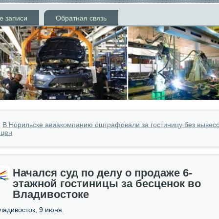
е записи
Обратная связь
»
В Норильске авиакомпанию оштрафовали за гостиницу без вывес
 цен
Начался суд по делу о продаже 6-
этажной гостиницы за бесценок во
Владивостоке
ладивосток, 9 июня.