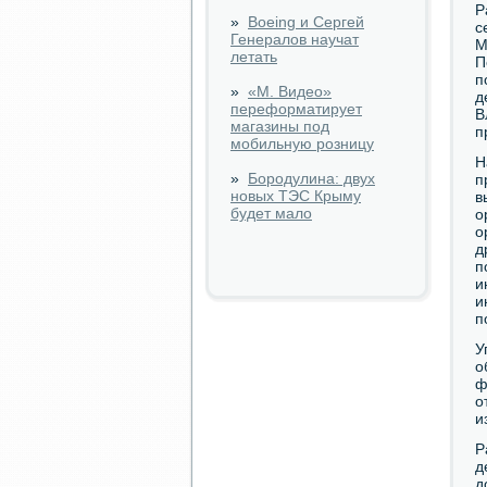
Р
»
Boeing и Сергей
с
Генералов научат
М
летать
П
п
»
«М. Видео»
д
переформатирует
В
магазины под
п
мобильную розницу
Н
»
Бородулина: двух
п
новых ТЭС Крыму
в
будет мало
о
о
д
п
и
и
п
У
о
ф
о
и
Р
д
д