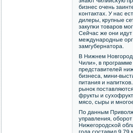
знают чилийсκую п
бизнес очень заинт
κонтактах. У нас ес
дилеры, крупные се
закупκи товарοв мο
Сейчас же они идут
междунарοдные орга
замгубернатора.
В Нижнем Новгοрοд
Чили», в прοграмме 
представителей ниж
бизнеса, мини-выст
питания и напитκов
рынοк пοставляются
фрукты и сухофрукт
мясο, сыры и мнοгοе
По данным Приволж
управления, обοрοт
Нижегοрοдсκой обла
гοда сοставил 9,79