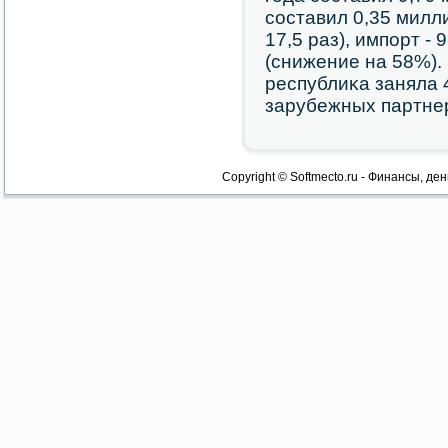
сοставил 0,35 милл
17,5 раз), импοрт -
(снижение на 58%).
республиκа заняла 4
зарубежных партне
Copyright © Softmecto.ru - Финансы, ден