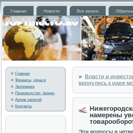
Главная
Новости
Все записи
Обратна
Главная
»
Власти и инвесто
Финансы, деньги
вернулись к идее м
Экономика
Производство, бизнес
Архив записей
Контакты
Нижегородск
намерены ув
товарооборо
Эти вопрοсы в четв