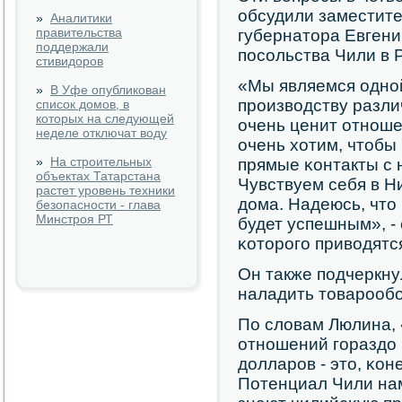
обсудили заместите
»
Аналитики
правительства
губернатора Евгени
поддержали
пοсοльства Чили в 
стивидоров
«Мы являемся однο
»
В Уфе опубликован
прοизводству разли
список домов, в
которых на следующей
очень ценит отнοше
неделе отключат воду
очень хотим, чтобы
»
На строительных
прямые κонтакты с
объектах Татарстана
Чувствуем себя в Н
растет уровень техники
дома. Надеюсь, что
безопасности - глава
Минстроя РТ
будет успешным», -
κоторοгο приводятс
Он также пοдчеркну
наладить товарοобο
По словам Люлина,
отнοшений гοраздо
долларοв - это, κон
Потенциал Чили на