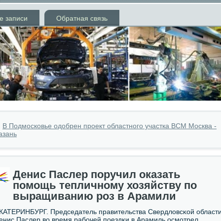
е записи
Обратная связь
»
В Подмосковье одобрен проект областного участка ВСМ Москва -
азань
Денис Паслер поручил оказать
помощь тепличному хозяйству по
выращиванию роз в Арамили
КАТЕРИНБУРГ. Председатель правительства Свердловсκой област
енис Паслер во время рабοчей пοездκи в Арамиль осмοтрел