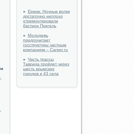
»
Ермак: Ночные волки
достаточно неплохо
отремонтировали
бастион Прегель
»
Молодежь
предпочитает
госструктуры частным
компаниям – Career.ru
»
Часть трассы
Таврида пройдет через
ым
шесть крымских
городов и 43 села
.
.