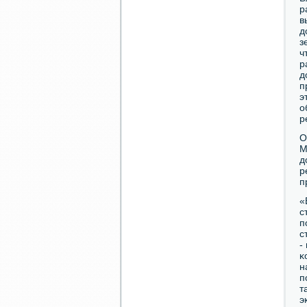
р
в
д
з
ч
р
д
п
э
о
р
О
М
д
р
п
«
с
п
с
-
κ
н
п
т
э