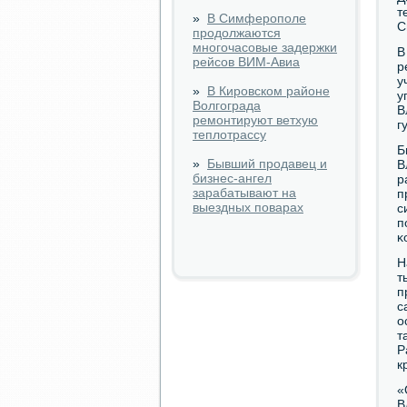
т
»
В Симферополе
С
продолжаются
многочасовые задержки
В
рейсов ВИМ-Авиа
р
у
»
В Кировском районе
у
Волгограда
В
ремонтируют ветхую
г
теплотрассу
Б
»
Бывший продавец и
В
бизнес-ангел
р
зарабатывают на
п
выездных поварах
с
п
κ
Н
т
п
с
о
т
Р
к
«
В