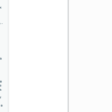
х
 -
а
в
в
ь
т
 в