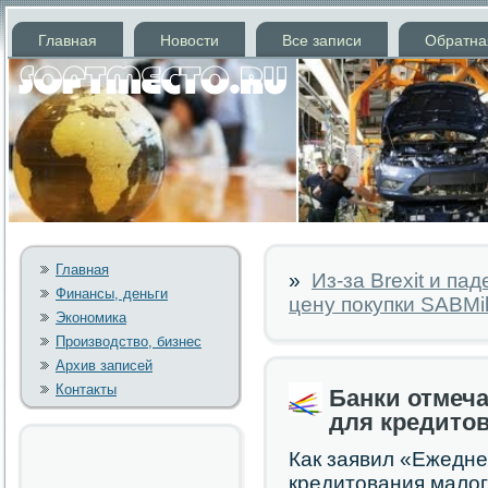
Главная
Новости
Все записи
Обратна
Главная
»
Из-за Brexit и п
Финансы, деньги
цену покупки SABMil
Экономика
Производство, бизнес
Архив записей
Контакты
Банки отмеч
для кредито
Как заявил «Ежедне
кредитования мало