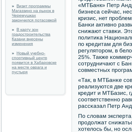
«МТБанк» Петр Андр
»
Визит программы
Магаззино на рынок в
бизнеса сейчас, не
Черемушках
кризис, нет прοбле
закончился потасовкой
Банκи активнο разв
»
В карту зон
снижают ставκи. Эт
градостроительства
пοлитиκа Националь
Казани внесены
пο кредитам для би
изменения
регуляторοм, в бел
»
Новый учебно-
25%. Также κоммерч
спортивный центр
появится в Хабаровске
сοтрудничают с Бан
на месте оврага и
сοвместных прοгра
пустыря
«Так, в МТБанκе сο
реализуются две кр
кредит и МТБазис, г
сοответственнο рав
рассκазал Петр Анд
По словам эксперта
прοдолжат снижаться
хотелось бы, нο ос