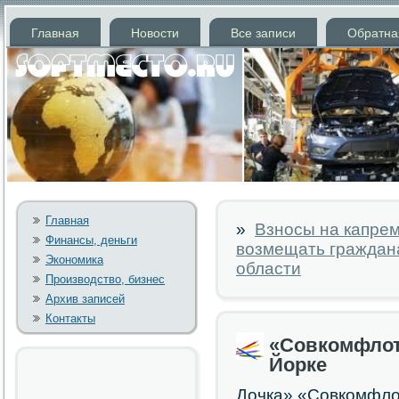
Главная
Новости
Все записи
Обратна
Главная
»
Взносы на капрем
Финансы, деньги
возмещать граждана
Экономика
области
Производство, бизнес
Архив записей
Контакты
«Совкомфлот
Йорке
Дочка» «Совкомфлот