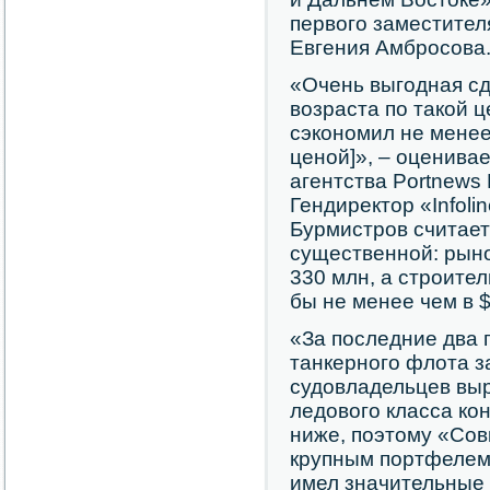
первого заместите
Евгения Амбросова
«Очень выгодная сд
возраста по такой 
сэкономил не менее
ценой]», – оценива
агентства Portnew
Гендиректор «Infol
Бурмистров считает
существенной: рыно
330 млн, а строите
бы не менее чем в 
«За последние два 
танкерного флота з
судовладельцев выр
ледового класса ко
ниже, поэтому «Со
крупным портфелем 
имел значительные