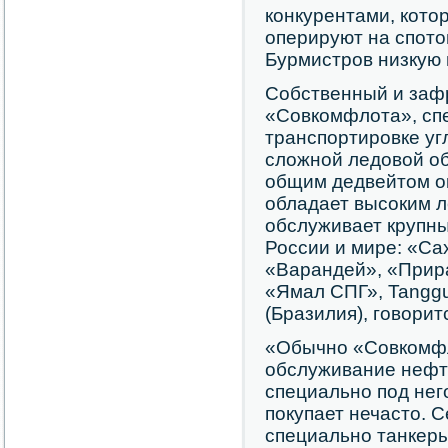
конкурентами, кото
оперируют на спото
Бурмистров низкую 
Собственный и заф
«Совкомфлота», сп
транспортировке уг
сложной ледовой об
общим дедвейтом око
обладает высоким 
обслуживает крупны
России и мире: «Са
«Варандей», «Прир
«Ямал СПГ», Tanggu
(Бразилия), говори
«Обычно «Совкомфл
обслуживание нефте
специально под нег
покупает нечасто. С
специально танкеры