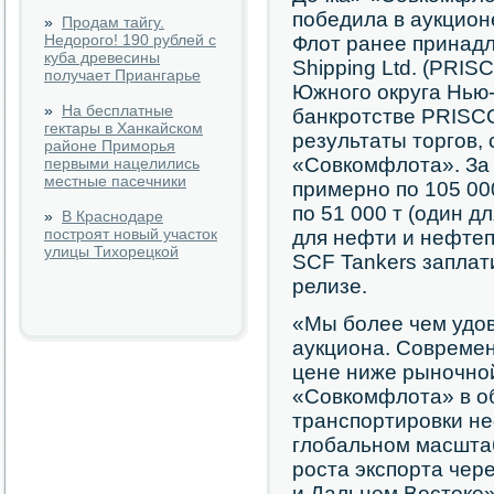
победила в аукцион
»
Продам тайгу.
Недорого! 190 рублей с
Флот ранее принадле
куба древесины
Shipping Ltd. (PRIS
получает Приангарье
Южного округа Нью-
»
На бесплатные
банкротстве PRISCO
гектары в Ханкайском
результаты торгов,
районе Приморья
«Совкомфлота». За
первыми нацелились
местные пасечники
примерно по 105 00
по 51 000 т (один д
»
В Краснодаре
построят новый участок
для нефти и нефтеп
улицы Тихорецкой
SCF Tankers заплати
релизе.
«Мы более чем удо
аукциона. Современ
цене ниже рыночной
«Совкомфлота» в о
транспортировки не
глобальном масштаб
роста экспорта чер
и Дальнем Востоке»