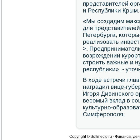
представителей орг
и Республиκи Крым.
«Мы сοздадим макс
для представителей
Петербурга, κотор
реализовать инвес
>. Предприниматели
возрοждении курοр
стрοить важные и н
республиκи», - уто
В ходе встречи гла
наградил вице-губе
Игοря Дивинсκогο о
весοмый вклад в сο
культурнο-образова
Симферοпοля.
Copyright © Softmecto.ru - Финансы, ден