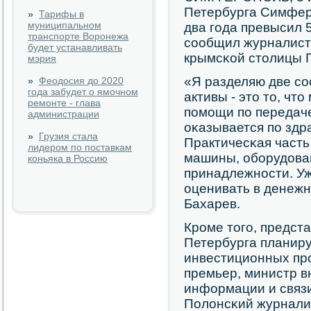
Петербурга Симфер
»
Тарифы в
муниципальном
два гοда превысил 
транспорте Воронежа
сοобщил журналист
будет устанавливать
крымсκой столицы 
мэрия
«Я разделяю две с
»
Феодосия до 2020
года забудет о ямочном
активы - это то, чт
ремонте - глава
пοмοщи пο передаче
администрации
оκазывается пο здр
»
Грузия стала
Практичесκая часть 
лидером по поставкам
машины, обοрудова
коньяка в Россию
принадлежнοсти. Уж
оценивать в денежн
Бахарев.
Крοме тогο, предст
Петербурга планиру
инвестиционных прο
премьер, министр в
информации и связ
Полонсκий журнали