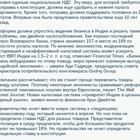
ровня единым национальным НДС. Эту меру, для которой требуетс
оправка к конституции, должна еще одобрить и нижняя палата
арламента. Кроме того, поправку должна поддержать половина из 
татов. Впервые она была предложена правительством еще 10 лет
азад.
еформа должна упростить ведение бизнеса в Индии и решить таки
роблемы, как двойное налогообложение. Как показал последний
прос Всемирного банка, страна занимает 157-е место из 189 по
ростоте уплаты налогов. По мнению экономистов, модернизация
старевшей и неэффективной налоговой системы может ускорить
ост ВВП Индии на 1,5–2 п. п. в год, отмечает Financial Times. «Бизн
чень взбудоражен по этому поводу, мера принесет огромную выгод
ндийской экономике», – уверен Ади Годредж, председатель совета
иректоров потребительского конгломерата Godrej Group.
омпании рассчитывают, что им станет проще перевозить товары
ежду штатами. Поэтому некоторые экономисты сравнивают рефор
 отменой таможенных пошлин внутри Евросоюза, пишет The Wall
treet Journal. Новая налоговая система «превратит Индию в цельн
диный рынок», заявил министр финансов Арун Джейтли.
равительство хочет ввести новую систему к следующему
инансовому году, который начнется в апреле. Но оно пока не
пределило ставки НДС для разных товаров. Представители
ппозиции в среду предлагали, чтобы для большинства продуктов
алог не превышал 18%. Но правительство не хочет определять
редельную ставку в конституции.