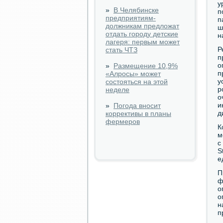
у
»
В Челябинске
п
предприятиям-
п
должникам предложат
ш
отдать городу детские
н
лагеря: первым может
Р
стать ЧТЗ
п
о
»
Размещение 10,9%
п
«Алросы» может
у
состояться на этой
р
неделе
о
и
»
Погода вносит
д
коррективы в планы
фермеров
К
м
с
S
е
П
ф
о
о
н
п