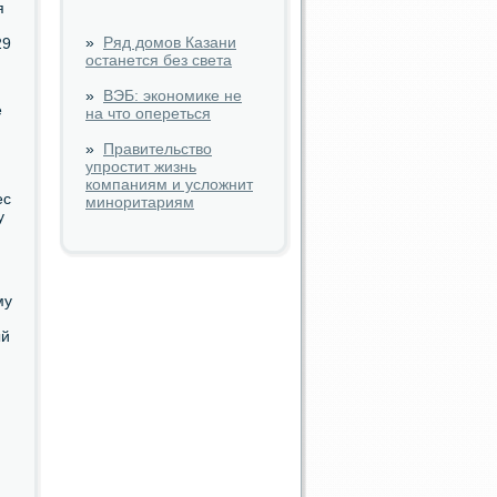
я
»
Ряд домов Казани
29
останется без света
»
ВЭБ: экономике не
е
на что опереться
»
Правительство
упростит жизнь
компаниям и усложнит
ес
миноритариям
у
му
ый