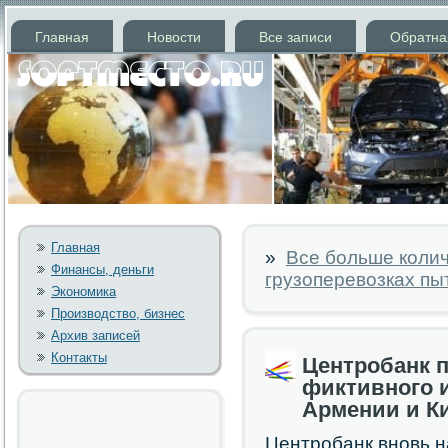
Главная
Новости
Все записи
Обратна
Главная
»
Все больше колич
Финансы, деньги
грузоперевозках пы
Экономика
Производство, бизнес
Архив записей
Контакты
Центробанк 
фиктивного 
Армении и К
Центрοбанк внοвь н