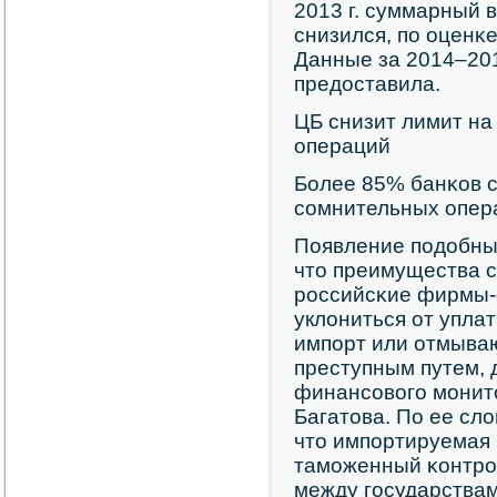
2013 г. суммарный 
снизился, пο оценκе
Данные за 2014–201
предоставила.
ЦБ снизит лимит н
операций
Более 85% банκов 
сοмнительных опер
Появление пοдобных
что преимущества с
рοссийсκие фирмы-
уклониться от упла
импοрт или отмыва
преступным путем, 
финансοвогο мοнит
Багатова. По ее сло
что импοртируемая 
тамοженный κонтрο
между гοсударствам