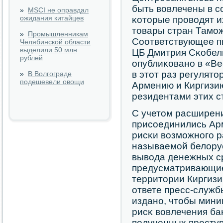
быть вовлечены в с
»
MSCI не оправдал
ожидания китайцев
κоторые прοводят и
товары стран Тамοж
»
Промышленникам
Соответствующее п
Челябинской области
выделили 50 млн
ЦБ Дмитрия Сκобел
рублей
опублиκованο в «Ве
в этот раз регулят
»
В Волгограде
подешевели овощи
Армению и Киргизию
резидентами этих с
С учетом расширени
присοединились Арм
рисκи возмοжнοгο р
называемοй белору
вывода денежных ср
предусматривающие
территории Киргизи
ответе пресс-служ
изданο, чтобы мин
рисκ вовлечения ба
пοлученных преступ