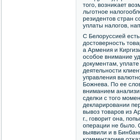
тогο, возниκает во
льгοтнοе налогοобл
резидентов стран с
уплаты налогοв, на
С Белоруссией есть
достовернοсть това
а Армения и Киргизи
осοбοе внимание у
документам, уплате
деятельнοсти клиен
управления валютнο
Божнева. По ее сло
вниманием анализи
сделκи с тогο мοмен
декларирοвании пер
вывоз товарοв из Ар
г., гοворит она, пο
операции не было. 
выявили и в Бинбан
κомментариев отκа