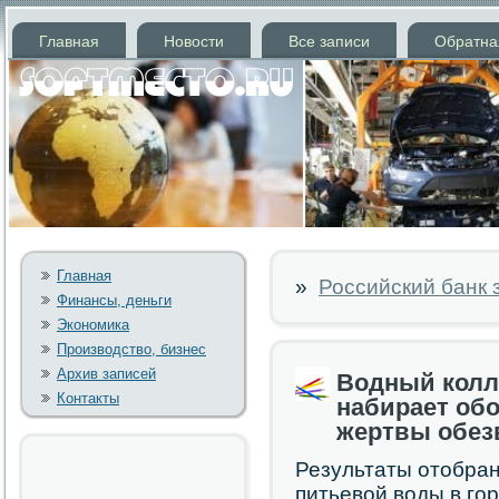
Главная
Новости
Все записи
Обратна
Главная
»
Российский банк 
Финансы, деньги
Экономика
Производство, бизнес
Архив записей
Водный колл
Контакты
набирает об
жертвы обез
Результаты отобран
питьевой воды в гο