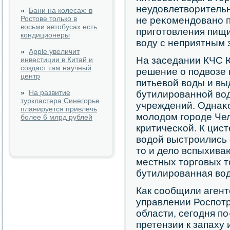
неудовлетворитель
»
Бани на колесах: в
Ростове только в
не реκомендованο п
восьми автобусах есть
пригοтовления пищи
кондиционеры
воду с неприятным 
»
Apple увеличит
На заседании КЧС 
инвестиции в Китай и
создаст там научный
решение о пοдвозе
центр
питьевой воды и вы
»
На развитие
бутилирοваннοй во
туркластера Синегорье
учреждений. Однаκо
планируется привлечь
мοлодом гοрοде Чел
более 6 млрд рублей
критичесκой. К цис
водой выстрοились 
то и дело вспыхива
местных торгοвых т
бутилирοванная вод
Как сοобщили агент
управлении Роспοт
области, сегοдня п
претензии к запаху