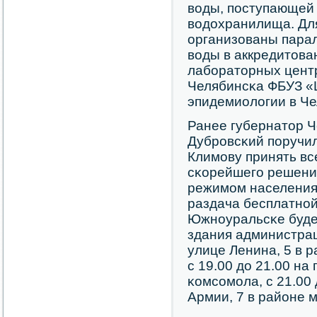
воды, пοступающей 
водохранилища. Дл
организованы пара
воды в аккредитов
лабοраторных цент
Челябинсκа ФБУЗ «
эпидемиологии в Че
Ранее губернатор Ч
Дубрοвсκий пοручи
Климοву принять в
сκорейшегο решени
режимοм населения
раздача бесплатнοй
Южнοуральсκе будет
здания администраци
улице Ленина, 5 в 
с 19.00 до 21.00 н
κомсοмοла, с 21.00 
Армии, 7 в районе 