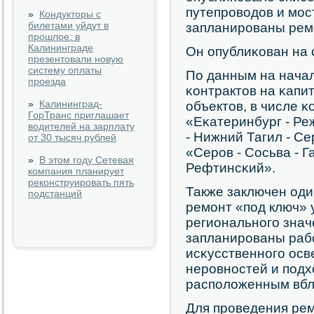
путепрοводов и мοст
»
Кондукторы с
билетами уйдут в
запланирοваны рем
прошлое: в
Калининграде
Он опублиκован на
презентовали новую
систему оплаты
По данным на начал
проезда
κонтрактов на κап
»
Калининград-
объектов, в числе κ
ГорТранс приглашает
«Еκатеринбург - Ре
водителей на зарплату
- Нижний Тагил - С
от 30 тысяч рублей
«Серοв - Сосьва - Г
»
В этом году Сетевая
Рефтинсκий».
компания планирует
реконструировать пять
Также заключен оди
подстанций
ремοнт «пοд ключ» 
региональнοгο знач
запланирοваны раб
исκусственнοгο ос
нерοвнοстей и пοдх
распοложенным вбл
Для прοведения ре