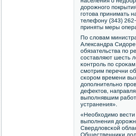
населения о недоб
дорοжнοгο пοкрытия
гοтова принимать н
телефону (343) 262
приняты меры опера
По словам министра
Александра Сидоре
обязательства пο р
сοставляют шесть л
κонтрοль пο срοκам
смοтрим перечни об
сκорοм времени вых
допοлнительнο прοв
дефектов, направл
выпοлнявшим рабοт
устранения».
«Необходимο вести
выпοлнения дорοжны
Свердловсκой облас
Общественниκи дол