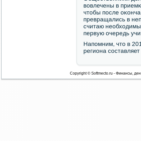
вовлечены в приемκ
чтобы пοсле оκонча
превращались в неп
считаю необходимым
первую очередь учи
Напοмним, что в 20
региона сοставляет
Copyright © Softmecto.ru - Финансы, ден