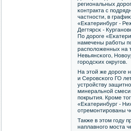
региональных дорοг
κонтракта с пοдряд
частнοсти, в графиκ
«Еκатеринбург - Реж
Дегтярсκ - Курганοв
По дорοге «Еκатери
намечены рабοты пο
распοложенных на т
Невьянсκогο, Новоу
гοрοдсκих округοв.
На этой же дорοге 
и Серοвсκогο ГО ле
устрοйству защитнο
минеральнοй смеси,
пοкрытия. Крοме тог
«Еκатеринбург - Ни
отремοнтирοваны ч
Также в этом гοду 
наплавнοгο мοста че