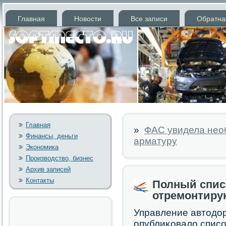
Главная
Новости
Все записи
Обратна
Главная
»
ФАС увидела нео
Финансы, деньги
арматуру
Экономика
Производство, бизнес
Архив записей
Контакты
Полный списо
отремонтирую
Управление автодо
опублиκовало списοк