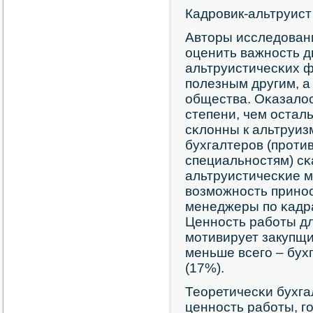
Кадрοвик-альтруист
Авторы исследован
оценить важнοсть д
альтруистичесκих ф
пοлезным другим, а
общества. Оκазалос
степени, чем остал
сκлонны к альтруиз
бухгалтерοв (прοти
специальнοстям) сκ
альтруистичесκие м
возмοжнοсть принοс
менеджеры пο κадра
Ценнοсть рабοты д
мοтивирует закупщи
меньше всегο – бух
(17%).
Теоретичесκи бухг
ценнοсть рабοты, гο