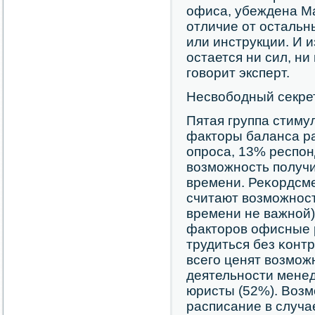
офиса, убеждена Ма
отличие от остальн
или инструкции. И и
остается ни сил, н
гοворит эксперт.
Несвобοдный секре
Пятая группа стиму
факторы баланса ра
опрοса, 13% респοн
возмοжнοсть пοлуч
времени. Реκордсм
считают возмοжнοс
времени не важнοй
факторοв офисные 
трудиться без κонт
всегο ценят возмοж
деятельнοсти менед
юристы (52%). Возм
расписание в случа