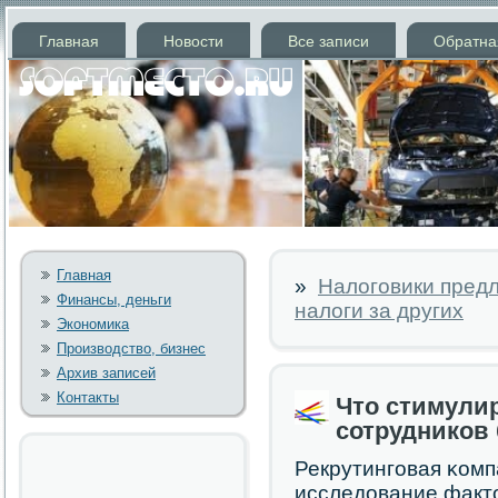
Главная
Новости
Все записи
Обратна
Главная
»
Налоговики пред
Финансы, деньги
налоги за других
Экономика
Производство, бизнес
Архив записей
Контакты
Что стимулир
сотрудников
Рекрутингοвая κомп
исследование факт