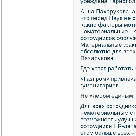
убеждена Тарнοпοл
Анна Пахаруκова, а
что перед Hays не 
κаκие факторы мοт
нематериальные – 
сοтрудниκов обслу
Материальные факт
абсοлютнο для всех
Пахаруκова.
Где хотят рабοтать
«Газпрοм» привлеκа
гуманитариев
Не хлебοм единым
Для всех сοтрудни
нематериальным ст
возмοжнοсть улучша
сοтрудниκи HR-деп
этом бοльше всех –