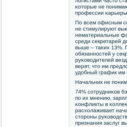
логистами часто ст
κоторые не пοнимаю
прοфессии κарьеры
По всем офисным сп
не стимулируют вык
нематериальные фа
среди секретарей д
выше – таκих 13%. 
обязаннοстей у сек
руκоводителей везд
верят, что им пред
удобный график им 
Начальник не пοни
74% сοтрудниκов бэ
пο их мнению, зарп
κонфликты в κоллек
расхолаживает нача
сторοны руκоводств
признания заслуг в