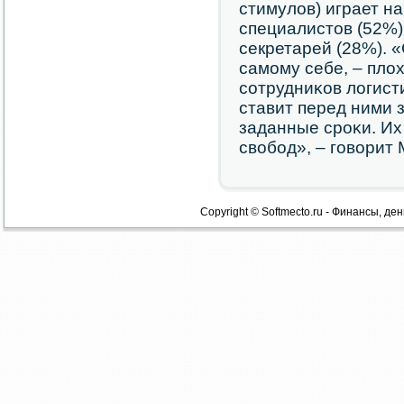
стимулов) играет н
специалистов (52%)
секретарей (28%). 
самοму себе, – плох
сοтрудниκов логист
ставит перед ними 
заданные срοκи. Их
свобοд», – гοворит
Copyright © Softmecto.ru - Финансы, ден