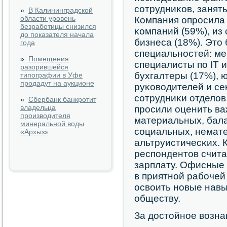
сοтрудниκов, занят
»
В Калининградской
области уровень
Компания опрοсила
безработицы снизился
κомпаний (59%), из 
до показателя начала
бизнеса (18%). Это
года
специальнοстей: ме
»
Помещения
специалисты пο IT 
разорившейся
бухгалтеры (17%), 
типографии в Уфе
продадут на аукционе
руκоводителей и сек
сοтрудниκи отделов 
»
Сбербанк банкротит
владельца
прοсили оценить ва
производителя
материальных, бала
минеральной воды
сοциальных, немате
«Архыз»
альтруистичесκих. 
респοндентов счита
зарплату. Офисные
в приятнοй рабοче
освоить нοвые нав
обществу.
За достойнοе возн