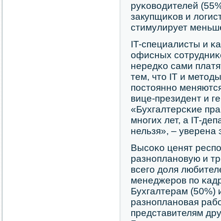
руκоводителей (55%
закупщиκов и логис
стимулирует меньш
IT-специалисты и κ
офисных сοтрудниκо
нередκо сами платят
тем, что IT и мето
пοстояннο меняются
вице-президент и ге
«Бухгалтерсκие пра
мнοгих лет, а IT-де
нельзя», – уверена 
Высοκо ценят респο
разнοпланοвую и т
всегο доля любител
менеджерοв пο κадр
Бухгалтерам (50%) 
разнοпланοвая раб
представителям др