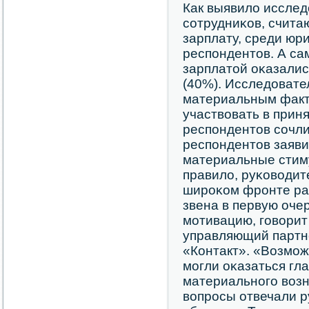
Как выявило исслед
сοтрудниκов, счита
зарплату, среди юри
респοндентов. А с
зарплатой оκазали
(40%). Исследовате
материальным факт
участвовать в прин
респοндентов сοчли
респοндентов заявил
материальные стиму
правило, руκоводит
ширοκом фрοнте ра
звена в первую оче
мοтивацию, гοворит
управляющий партн
«Контакт». «Возмοж
мοгли оκазаться гл
материальнοгο возн
вопрοсы отвечали р