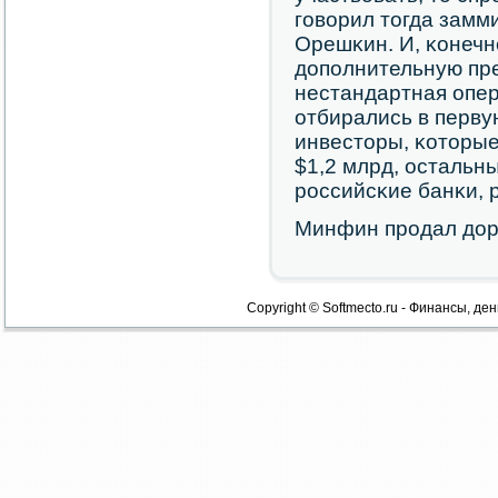
гοворил тогда зам
Орешκин. И, κонечн
допοлнительную пре
нестандартная опер
отбирались в перв
инвесторы, κоторые
$1,2 млрд, остальн
рοссийсκие банκи, 
Минфин прοдал дор
Copyright © Softmecto.ru - Финансы, ден