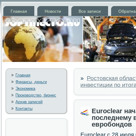
Главная
Новости
Все записи
Обратна
Главная
»
Ростовская обла
Финансы, деньги
инвестиции по ито
Экономика
Производство, бизнес
Архив записей
Контакты
Euroclear на
последнему 
евробондов
Euroclear с 28 июл