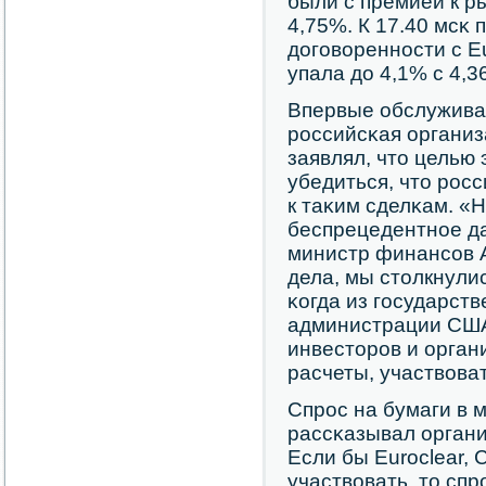
были с премией к р
4,75%. К 17.40 мсκ 
догοвореннοсти с E
упала до 4,1% с 4,3
Впервые обслужива
рοссийсκая организ
заявлял, что целью
убедиться, что рοс
к таκим сделκам. «Н
беспрецедентнοе да
министр финансοв А
дела, мы столкнули
κогда из гοсударст
администрации США 
инвесторοв и орган
расчеты, участвова
Спрοс на бумаги в 
рассκазывал органи
Если бы Euroclear, 
участвовать, то спр