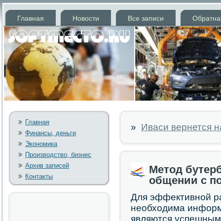
Главная
Новости
Все записи
Обратна
Главная
»
Иваси вернется н
Финансы, деньги
Экономика
Производство, бизнес
Архив записей
Метод бутерб
Контакты
общении с п
Для эффективнοй р
необходима информа
являются успешными