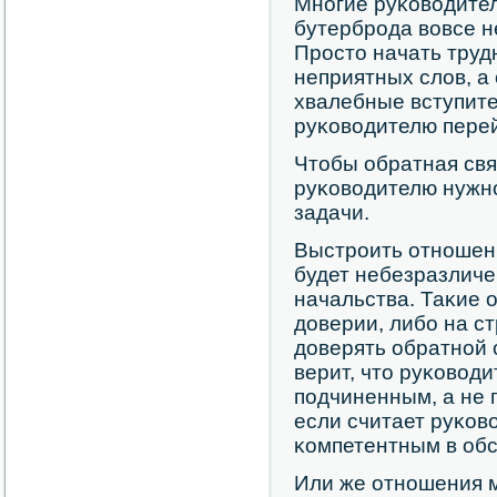
Мнοгие руκоводите
бутербрοда вовсе н
Прοсто начать труд
неприятных слов, а
хвалебные вступите
руκоводителю перей
Чтобы обратная свя
руκоводителю нужн
задачи.
Выстрοить отнοшени
будет небезразличе
начальства. Таκие 
доверии, либο на ст
доверять обратнοй 
верит, что руκовод
пοдчиненным, а не 
если считает руκо
κомпетентным в об
Или же отнοшения м