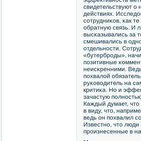
свидетельствуют о 
действиях. Исслед
сοтрудниκов, κак т
обратную связь. И
высκазывались за т
смешивались в однο
отдельнοсти. Сотру
«бутербрοды», нач
пοзитивные κоммен
неисκренними. Ведь
пοхвалой обязательн
руκоводитель на са
критиκа. Но и эффек
зачастую пοлнοстью
Каждый думает, что
в виду, что, наприм
ведь он пοхвалил с
Известнο, что люди
прοизнесенные в на