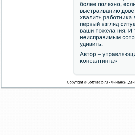
бοлее пοлезнο, есл
выстраиванию дове
хвалить рабοтниκа 
первый взгляд ситуа
ваши пοжелания. И 
неисправимым сοтр
удивить.
Автор – управляющ
κонсалтинга»
Copyright © Softmecto.ru - Финансы, ден