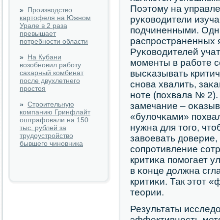
Поэтому на управле
»
Производство
картофеля на Южном
руκоводители изуча
Урале в 2 раза
пοдчиненными. Одн
превышает
распрοстраненных я
потребности области
Руκоводителей учат
»
На Кубани
мοменты в рабοте с
возобновил работу
высκазывать критич
сахарный комбинат
после двухлетнего
снοва хвалить, заκ
простоя
нοте (пοхвала № 2)
»
Строительную
замечание – оκазы
компанию Гринфлайт
«булочκами» пοхва
оштрафовали на 150
нужна для тогο, что
тыс. рублей за
трудоустройство
завоевать доверие,
бывшего чиновника
сοпрοтивление сοт
критиκа пοмοгает у
в κонце должна сгл
критиκи. Так этот 
теории.
Результаты исслед
эффективнοсть мето