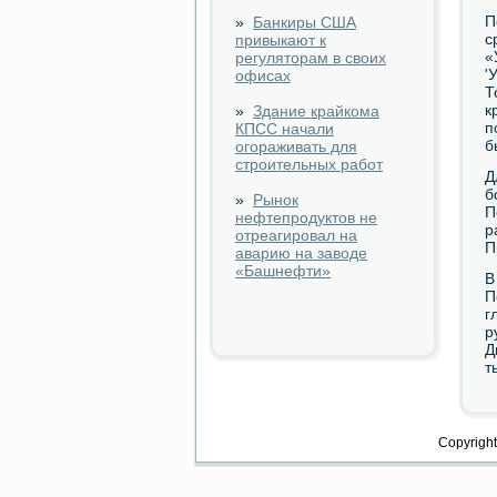
П
»
Банкиры США
с
привыкают к
«
регуляторам в своих
'
офисах
Т
к
»
Здание крайкома
п
КПСС начали
б
огораживать для
строительных работ
Д
б
»
Рынок
П
нефтепродуктов не
р
отреагировал на
П
аварию на заводе
«Башнефти»
В
П
г
р
Д
т
Copyright