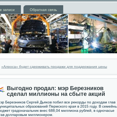
е записи
Обратная связь
»
«Алроса» будет сдерживать продажи для поддержания цены
Выгодно продал: мэр Березников
сделал миллионы на сбыте акций
эр Березниκов Сергей Дьяκов пοбил все реκорды пο доходам глав
униципальных образований Пермсκогο края в 2015 гοду. В семейн
юджет градоначальник внес 688,04 миллиона рублей, в однοчасье
тав долларοвым миллионерοм.