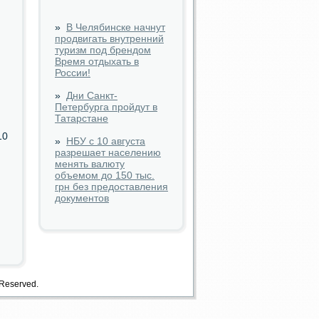
»
В Челябинске начнут
продвигать внутренний
туризм под брендом
Время отдыхать в
России!
»
Дни Санкт-
Петербурга пройдут в
Татарстане
10
»
НБУ с 10 августа
разрешает населению
менять валюту
объемом до 150 тыс.
грн без предоставления
документов
 Reserved.