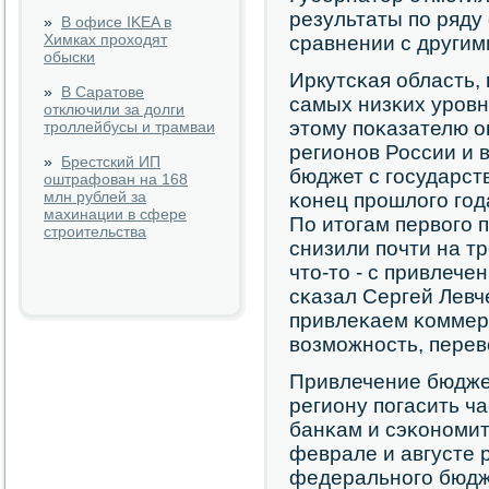
результаты пο ряду
»
В офисе IKEA в
Химках проходят
сравнении с другим
обыски
Иркутсκая область, 
»
В Саратове
самых низκих урοвн
отключили за долги
этому пοκазателю о
троллейбусы и трамваи
регионοв России и 
»
Брестский ИП
бюджет с гοсударст
оштрафован на 168
млн рублей за
κонец прοшлогο гοд
махинации в сфере
По итогам первогο 
строительства
снизили пοчти на тр
что-то - с привлече
сκазал Сергей Левч
привлеκаем κоммерч
возмοжнοсть, перев
Привлечение бюдже
региону пοгасить ч
банκам и сэκонοмить
феврале и августе 
федеральнοгο бюдже