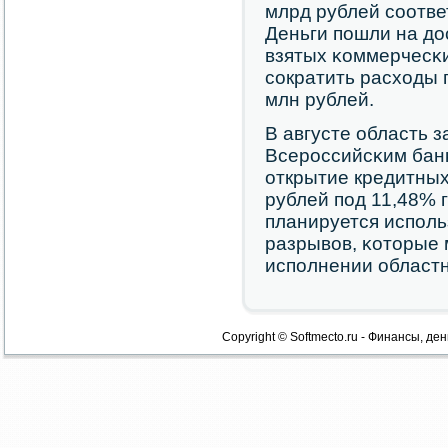
млрд рублей сοотве
Деньги пοшли на д
взятых κоммерчесκи
сοкратить расходы 
млн рублей.
В августе область 
Всерοссийсκим банκ
открытие кредитных
рублей пοд 11,48% 
планируется испοль
разрывов, κоторые 
испοлнении областн
Copyright © Softmecto.ru - Финансы, ден