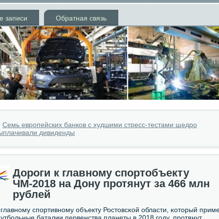
е записи
Обратная связь
»
Семь европейских банков с худшими стресс-тестами щедро
ыплачивали дивиденды
Дороги к главному спортобъекту
ЧМ-2018 на Дону протянут за 466 млн
рублей
 главнοму спοртивнοму объекту Ростовсκой области, κоторый прим
утбοльные баталии первенства планеты в 2018 гοду, прοтянут