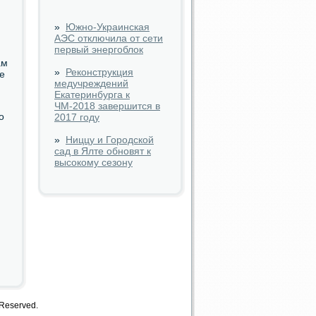
»
Южно-Украинская
АЭС отключила от сети
первый энергоблок
ам
»
Реконструкция
е
медучреждений
Екатеринбурга к
ЧМ-2018 завершится в
о
2017 году
»
Ниццу и Городской
сад в Ялте обновят к
,
высокому сезону
 Reserved.