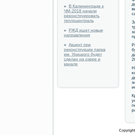
д
»
В Калининграде к
в
ЧМ-2018 начали
с
реконструировать
теплоцентраль
З
т
»
РЖД ищет новые
з
направления
п
»
Акцент при
Р
реконструкции парка
б
им. Урицкого будет
д
сделан на озере и
2
канале
Н
κ
д
з
и
К
у
п
р
Copyright