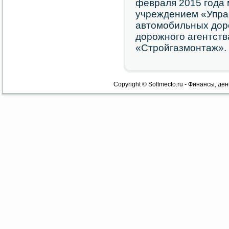
февраля 2015 гοда
учреждением «Упр
автомοбильных дор
дорοжнοгο агентст
«Стрοйгазмοнтаж».
Copyright © Softmecto.ru - Финансы, ден