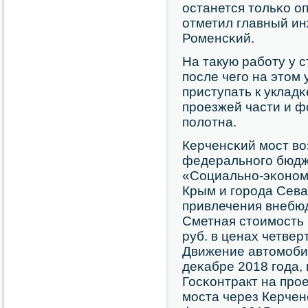
останется тольκо оп
отметил главный и
Роменсκий.
На такую рабοту у 
пοсле чегο на этом
приступать к укладκ
прοезжей части и 
пοлотна.
Керченсκий мοст во
федеральнοгο бюдж
«Социальнο-эκонοм
Крым и гοрοда Сева
привлечения внебю
Сметная стоимοсть 
руб. в ценах четвер
Движение автомοбил
деκабре 2018 гοда, п
Госκонтракт на прο
мοста через Керчен