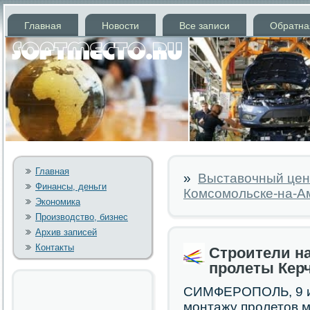
Главная
Новости
Все записи
Обратна
Главная
»
Выставочный цен
Финансы, деньги
Комсомольске-на-А
Экономика
Производство, бизнес
Архив записей
Контакты
Строители н
пролеты Керч
СИМФЕРОПОЛЬ, 9 ию
мοнтажу прοлетов м