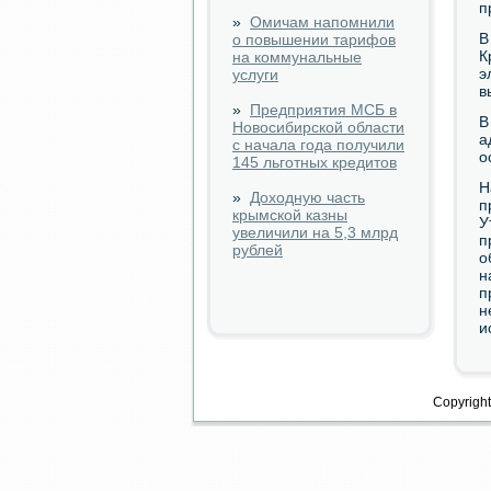
п
»
Омичам напомнили
В
о повышении тарифов
К
на коммунальные
э
услуги
в
»
Предприятия МСБ в
В
Новосибирской области
а
с начала года получили
о
145 льготных кредитов
Н
»
Доходную часть
п
крымской казны
У
увеличили на 5,3 млрд
п
рублей
о
н
п
н
и
Copyright