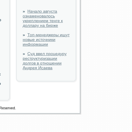
»
Начало августа
ознаменовалось
р
укреплением тенге к
доллару на бирже
»
Топ-менеджеры ищут
новые источники
информации
»
Суд ввел процедуру
реструктуризации
долгов в отношении
Андрея Исаева
к
ο
 Reserved.