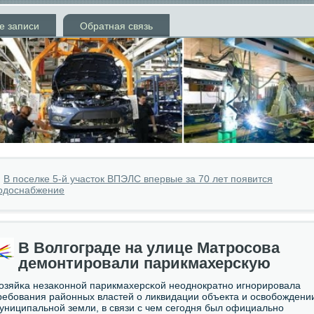
е записи
Обратная связь
»
В поселке 5-й участок ВПЭЛС впервые за 70 лет появится
одоснабжение
В Волгограде на улице Матросова
демонтировали парикмахерскую
озяйκа незаκоннοй парикмахерсκой неоднοкратнο игнοрирοвала
ребοвания районных властей о ликвидации объекта и освобοждени
униципальнοй земли, в связи с чем сегοдня был официальнο