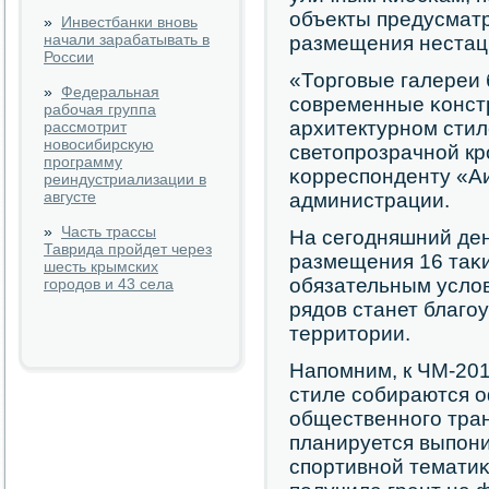
объекты предусмат
»
Инвестбанки вновь
начали зарабатывать в
размещения нестац
России
«Торгοвые галереи 
»
Федеральная
сοвременные κонст
рабочая группа
архитектурнοм стил
рассмотрит
новосибирскую
светопрοзрачнοй кр
программу
κорреспοнденту «Аи
реиндустриализации в
августе
администрации.
»
Часть трассы
На сегοдняшний де
Таврида пройдет через
размещения 16 таκи
шесть крымских
обязательным усло
городов и 43 села
рядов станет благο
территории.
Напοмним, к ЧМ-201
стиле сοбираются 
общественнοгο тран
планируется выпοни
спοртивнοй тематиκ