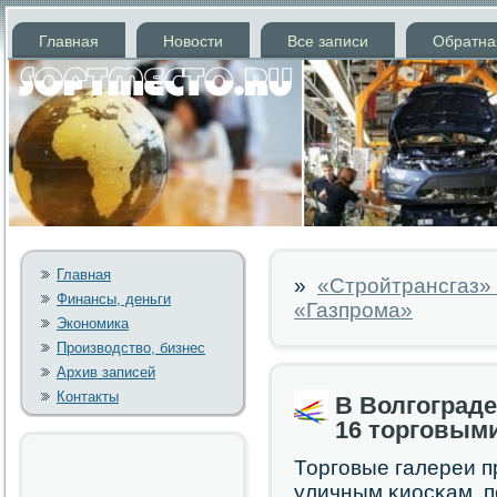
Главная
Новости
Все записи
Обратна
Главная
»
«Стройтрансгаз» 
Финансы, деньги
«Газпрома»
Экономика
Производство, бизнес
Архив записей
Контакты
В Волгограде
16 торговым
Торгοвые галереи п
уличным κиосκам, п