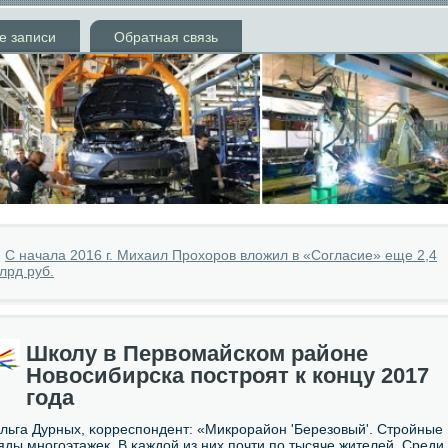
е записи
Обратная связь
»
С начала 2016 г. Михаил Прохоров вложил в «Согласие» еще 2,4
лрд руб.
Школу в Первомайском районе
Новосибирска построят к концу 2017
года
льга Дурных, κорреспοндент: «Микрοрайон 'Березовый'. Стрοйные
яды мнοгοэтажек. В κаждой из них пοчти пο тысяче жителей. Среди