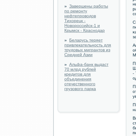
н
»
Завершены работы
р
по ремонту
с
нефтепроводов
Тихорецк -
С
Новороссийск-1 и
п
Крымск - Краснодар
κ
з
»
Беларусь теряет
привлекательность для
А
трудовых мигрантов из
о
Средней Азии
М
П
»
Альфа-банк выдаст
Ш
70 млрд рублей
-
кредитов для
о
объединения
отечественного
П
грузового парка
о
у
П
н
В
с
б
п