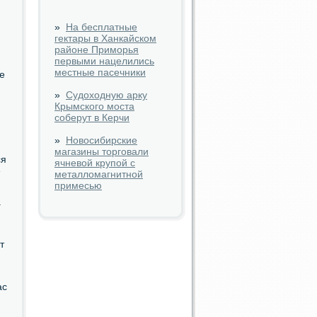
»
На бесплатные
гектары в Ханкайском
районе Приморья
первыми нацелились
местные пасечники
е
»
Судоходную арку
Крымского моста
соберут в Керчи
»
Новосибирские
магазины торговали
ся
ячневой крупой с
е
металломагнитной
примесью
а
т
ас