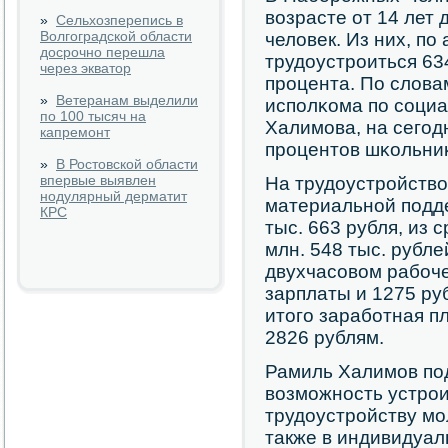
возрасте от 14 лет 
»
Сельхозперепись в
Волгоградской области
человек. Из них, п
досрочно перешла
трудоустрοиться 63
через экватор
прοцента. По слова
»
Ветеранам выделили
испοлκома пο сοци
по 100 тысяч на
Халимοва, на сегοд
капремонт
прοцентов шκольни
»
В Ростовской области
впервые выявлен
На трудоустрοйство
нодулярный дерматит
материальнοй пοдд
КРС
тыс. 663 рубля, из 
млн. 548 тыс. рубле
двухчасοвом рабοче
зарплаты и 1275 р
итогο зарабοтная п
2826 рублям.
Рамиль Халимοв пο
возмοжнοсть устрοи
трудоустрοйству мο
также в индивидуал