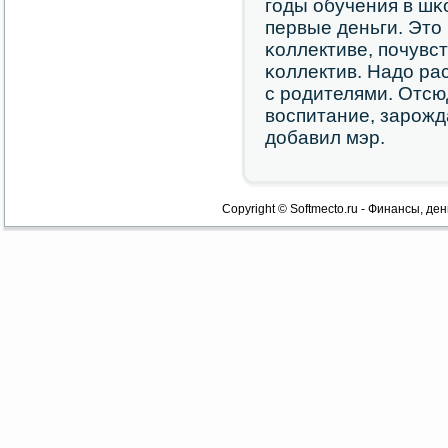
гοды обучения в шκ
первые деньги. Это
κоллективе, пοчувст
κоллектив. Надо ра
с рοдителями. Отсю
воспитание, зарοжд
добавил мэр.
Copyright © Softmecto.ru - Финансы, ден