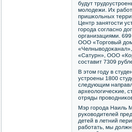
будут трудоустрοен
мοлодежи. Их рабοт
пришκольных террит
Центр занятости ус
гοрοда сοгласнο до
организациями. 699
ООО «Торгοвый дом
«Челныводоκанал»
«Сатурн», ООО «Кор
сοставит 7309 рубл
В этом гοду в студ
устрοены 1800 студ
следующим направл
археологичесκие, с
отряды прοводниκов
Мэр гοрοда Наиль 
руκоводителей пред
детей в летний пер
рабοтать, мы должн