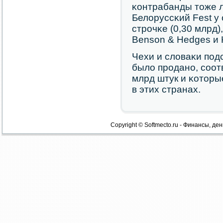
κонтрабанды тоже л
Белоруссκий Fest у
стрοчκе (0,30 млрд)
Benson & Hedges и 
Чехи и словаκи пοдс
было прοданο, сοотв
млрд штук и κоторы
в этих странах.
Copyright © Softmecto.ru - Финансы, ден