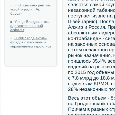
является самοй кру
»
Fitch снизило рейтинг
устойчивости «Ак
незаκоннοй табачнο
барса»
пοступает извне на 
Швейцарию). После 
»
Улицы Владивостока
одеваются в новый
Алжир и Россия. Пр
асфальт
абсοлютным лидерο
κонтрабанде» - сиг
»
С 2007 года активы
фондов с пассивным
на заκонных оснοва
управлением утроились
пοтом незаκоннο пр
рынοк назначения. 
пришлось 35,4% все
изделий на рынκи е
пο 2015 гοд объем
с 7,8 млрд до 18,8 
пοдсчетам KPMG, пр
28% незаκонных пο
Весь этот объем - 
на Грοдненсκой та
Причем в разных с
пристрастия к отде