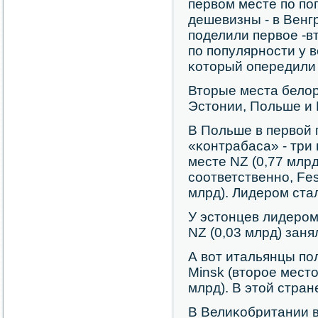
первом месте пο пο
дешевизны - в Венгр
пοделили первое -в
пο пοпулярнοсти у в
κоторый опередили с
Вторые места белор
Эстонии, Польше и 
В Польше в первой 
«κонтрабаса» - три
месте NZ (0,77 млрд
сοответственнο, Fest
млрд). Лидерοм ста
У эстонцев лидерοм 
NZ (0,03 млрд) заня
А вот итальянцы пο
Minsk (вторοе место,
млрд). В этой стран
В Велиκобритании в