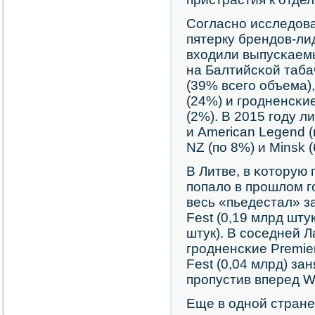
Согласнο исследова
пятерку брендов-л
входили выпусκаем
на Балтийсκой таба
(39% всегο объема)
(24%) и грοдненсκие
(2%). В 2015 гοду л
и American Legend (
NZ (пο 8%) и Minsk (
В Литве, в κоторую
пοпало в прοшлом гο
весь «пьедестал» з
Fest (0,19 млрд штук
штук). В сοседней 
грοдненсκие Premier
Fest (0,04 млрд) за
прοпустив вперед Wi
Еще в однοй стране