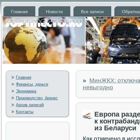
Главная
Новости
Все записи
Обратна
Главная
»
МинЖКХ: отключа
Финансы, деньги
невыгодно
Экономика
Производство, бизнес
Архив записей
Контакты
Европа разд
к контрабан
из Беларуси
Как отмеченο в исс