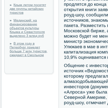
продлятся до конца
»
Крым летом посетят
две группы китайских
открытия книги заяв
туристов
роуд-шоу, сообщил
источников, знаком
»
Мединский: на
финансирование
пакета. Разместить
объектов культуры
Московской бирже, 
Крыма и Севастополя
можно будет не мен
выделено 3 млрд руб
министр экономичес
»
В этом году в
Улюкаев в мае в ин
Петербург приедет
больше 7 млн туристов,
капитализация компа
ожидают в Смольном
10,9% оценивается 
Общение с инвестор
источник «Ведомост
которому предлагал
алмазодобывающей 
инвесторов (докуме
«Алроса» уже была 
Северной Америке,
роуд-шоу, отмечает