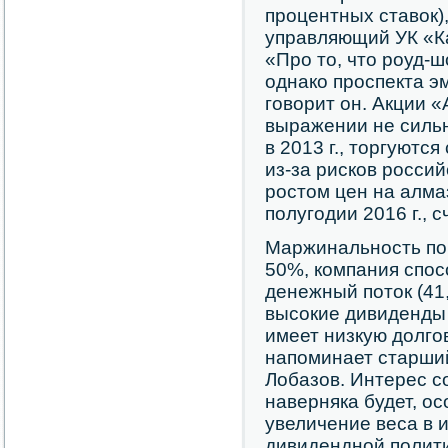
процентных ставок)
управляющий УК «К
«Про то, что роуд-ш
однако проспекта эм
говорит он. Акции 
выражении не сильн
в 2013 г., торгуютс
из-за рисков россий
ростом цен на алма
полугодии 2016 г., с
Маржинальность по
50%, компания спос
денежный поток (41,3
высокие дивиденды 
имеет низкую долгов
напоминает старши
Лобазов. Интерес 
наверняка будет, о
увеличение веса в 
дивидендной полити