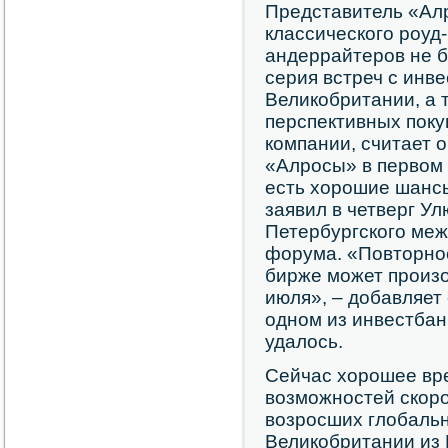
Представитель «Алр
классического роуд
андеррайтеров не б
серия встреч с инв
Великобритании, а 
перспективных поку
компании, считает 
«Алросы» в первом 
есть хорошие шансы
заявил в четверг Ул
Петербургского меж
форума. «Повторно
бирже может произо
июля», – добавляет
одном из инвестбан
удалось.
Сейчас хорошее вре
возможностей скоро
возросших глобальн
Великобритании из