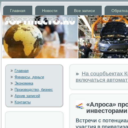
Главная
Новости
Все записи
Обратна
Главная
»
На соцобъектах К
Финансы, деньги
включаться автомат
Экономика
Производство, бизнес
Архив записей
Контакты
«Алроса» про
инвесторами
Встречи с потенциа
участия в приватиз