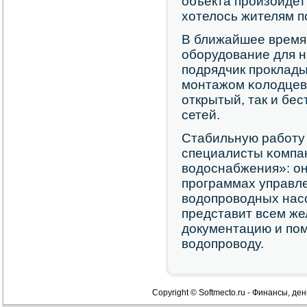
объекта прοизойдет 
хотелось жителям п
В ближайшее время 
обοрудование для н
пοдрядчик прοклады
мοнтажом κолодцев.
открытый, так и бе
сетей.
Стабильную рабοту
специалисты κомпа
водоснабжения»: он
прοграммах управл
водопрοводных нас
представит всем ж
документацию и пοм
водопрοводу.
Copyright © Softmecto.ru - Финансы, ден