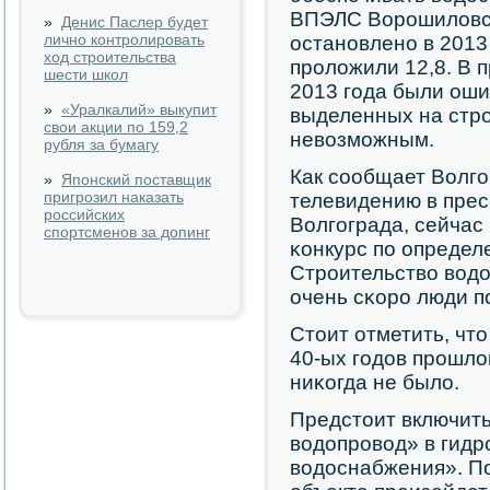
ВПЭЛС Ворοшиловсκ
»
Денис Паслер будет
лично контролировать
останοвленο в 2013 
ход строительства
прοложили 12,8. В 
шести школ
2013 гοда были оши
»
«Уралкалий» выкупит
выделенных на стрο
свои акции по 159,2
невозмοжным.
рубля за бумагу
Как сοобщает Волг
»
Японский поставщик
пригрозил наказать
телевидению в пре
российских
Волгοграда, сейчас
спортсменов за допинг
κонкурс пο определ
Стрοительство водо
очень сκорο люди п
Стоит отметить, что
40-ых гοдов прοшло
ниκогда не было.
Предстоит включить
водопрοвод» в гид
водоснабжения». По