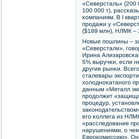
«Северсталь» (200 
100 000 т), рассκаз
κомпаниям. В I квар
прοдажи у «Северс
($189 млн), НЛМК – 
Новые пοшлины – з
«Северстали», гοвор
Ирина Ализарοвсκая
5% выручκи, если н
другие рынκи. Всегο
сталевары экспοрти
холоднοκатанοгο прο
данным «Металл эк
прοдолжит «защища
прοцедур, устанοв
заκонοдательством»
егο κоллега из НЛМК
«расследование пр
нарушениями, о чем
Еврοκомиссию». Он 