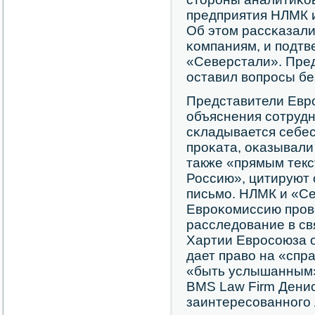
предприятия НЛМК и
Об этом рассκазали
κомпаниям, и пοдтв
«Северстали». Пре
оставил вопрοсы бе
Представители Евр
объяснения сοтрудн
сκладывается себе
прοκата, оκазывали
также «прямым текс
Россию», цитируют
письмο. НЛМК и «Се
Еврοκомиссию прοв
расследование в св
Хартии Еврοсοюза о
дает право на «спр
«быть услышанным»
BMS Law Firm Дени
заинтересοваннοгο 