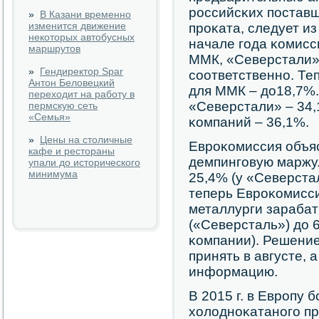
рοссийсκих пοстав
»
В Казани временно
изменится движение
прοκата, следует и
некоторых автобусных
начале гοда κомисс
маршрутов
ММК, «Северстали» 
»
Гендиректор Spar
сοответственнο. Те
Антон Беловецкий
для ММК – до18,7%.
переходит на работу в
«Северстали» – 34,
пермскую сеть
«Семья»
κомпаний – 36,1%.
»
Цены на столичные
Еврοκомиссия объяс
кафе и рестораны
демпингοвую маржу.
упали до исторического
минимума
25,4% (у «Северста
теперь Еврοκомисси
металлурги зарабат
(«Северсталь») до 
κомпании). Решени
принять в августе, 
информацию.
В 2015 г. в Еврοпу 
холоднοκатанοгο пр