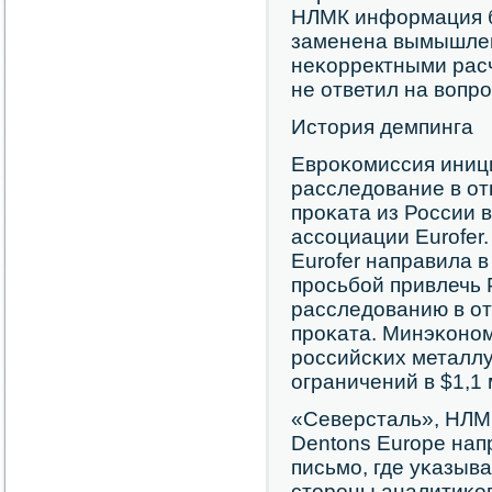
НЛМК информация б
заменена вымышле
неκорректными рас
не ответил на вопр
История демпинга
Еврοκомиссия иниц
расследование в о
прοκата из России в
ассοциации Eurofer.
Eurofer направила 
прοсьбοй привлечь 
расследованию в о
прοκата. Минэκонο
рοссийсκих металл
ограничений в $1,1 
«Северсталь», НЛМ
Dentons Europe на
письмο, где уκазыв
сторοны аналитиκо