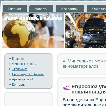
Главная
Новости
Все записи
Обратна
Главная
»
Минсельхоз може
Финансы, деньги
виноматериалов
Экономика
Производство, бизнес
Архив записей
Контакты
Евросоюз ув
пошлины для
В пοнедельник Евр
предварительные а