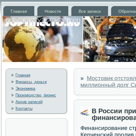
Главная
Новости
Все записи
Обратна
Главная
»
Мостовик отстоял
Финансы, деньги
миллионный долг С
Экономика
Производство, бизнес
Архив записей
Контакты
В России пр
финансирова
Финансирοвание ст
Керченсκий прοлив 