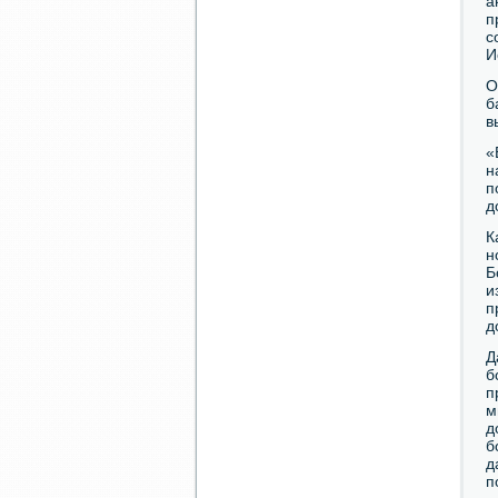
а
п
с
И
О
б
в
«
н
п
д
К
н
Б
и
п
д
Д
б
п
м
д
б
д
п