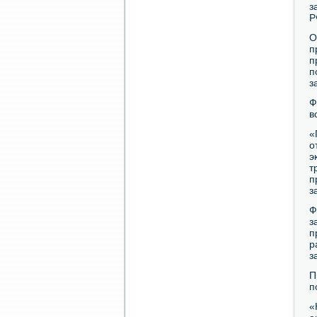
з
Р
О
п
п
п
з
Ф
в
«
о
э
т
п
з
Ф
з
п
р
з
П
п
«