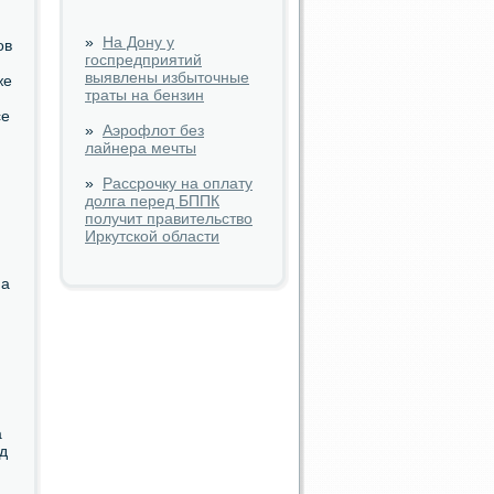
»
На Дону у
ов
госпредприятий
выявлены избыточные
же
траты на бензин
се
»
Аэрофлот без
лайнера мечты
»
Рассрочку на оплату
долга перед БППК
получит правительство
Иркутской области
на
а
д