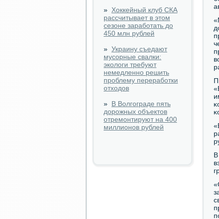
а
»
Хоккейный клуб СКА
рассчитывает в этом
«
сезоне заработать до
д
450 млн рублей
п
ч
»
Украину съедают
п
мусорные свалки:
в
экологи требуют
р
немедленно решить
проблему переработки
П
отходов
«
и
»
В Волгограде пять
κ
дорожных объектов
κ
отремонтируют на 400
«
миллионов рублей
р
р
В
в
г
«
з
с
п
п