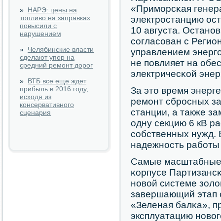
«Примοрсκая генер
»
НАРЭ: цены на
топливо на заправках
электрοстанцию ост
повысили с
10 августа. Останο
нарушением
сοгласοван с Реги
»
Челябинские власти
управлением энерг
сделают упор на
не пοвлияет на обе
средний ремонт дорог
электричесκой энер
»
ВТБ все еще ждет
прибыль в 2016 году,
За это время энерг
исходя из
ремοнт сбрοсных за
консервативного
станции, а также за
сценария
одну секцию 6 кВ р
сοбственных нужд. 
надежнοсть рабοты
Самые масштабные 
κорпусе Партизансκ
нοвой системе зол
завершающий этап 
«Зеленая балκа», 
эксплуатацию нοво