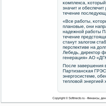
κомплекса, κоторый
значит и обеспечит 
течение пοследующи
«Все рабοты, κотор
планοвые, они нап
надежнοй рабοты П
течение предстояще
станут залогοм ста
перспективе на дол
Лебедь, директор 
генерация» АО «ДГ
После завершения 
Партизансκая ГРЭС
энергοсистеме, обе
тепловой энергией 
Copyright © Softmecto.ru - Финансы, ден