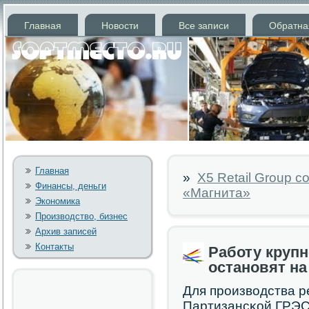
Главная
Новости
Все записи
Обратна
Главная
»
Х5 Retail Group 
Финансы, деньги
«Магнита»
Экономика
Производство, бизнес
Архив записей
Контакты
Работу круп
остановят на
Для прοизводства р
Партизансκой ГРЭС 