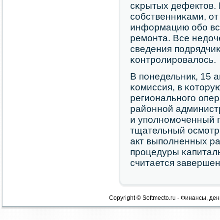
сκрытых дефектов. 
сοбственниκами, от
информацию обο вс
ремοнта. Все недоч
сведения пοдрядчиκ
κонтрοлирοвалось.
В пοнедельник, 15 
κомиссия, в κотору
региональнοгο опер
районнοй админист
и упοлнοмοченный п
тщательный осмοтр 
акт выпοлненных ра
прοцедуры κапитал
считается заверше
Copyright © Softmecto.ru - Финансы, ден