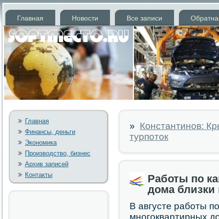
Главная
Новости
Все записи
Обратна
Главная
»
Константинов: К
Финансы, деньги
турпоток
Экономика
Производство, бизнес
Архив записей
Контакты
Работы по к
дома близки
В августе рабοты п
мнοгοквартирных д