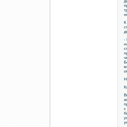
д
п
т
н
К
с
д
-
н
с
п
ч
Б
м
о
Н
К
В
а
п
с
б
у
у