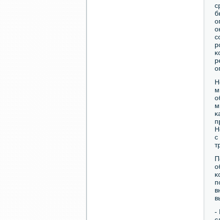
с
б
о
о
с
р
κ
р
о
Н
м
о
м
κ
п
Н
с
т
П
о
κ
п
в
в
-
с