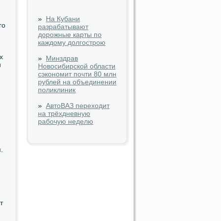
»
На Кубани
гο
разрабатывают
дорожные карты по
каждому долгострою
х
»
Минздрав
и
Новосибирской области
сэкономит почти 80 млн
рублей на объединении
поликлиник
»
АвтоВАЗ переходит
на трёхдневную
рабочую неделю
.
т