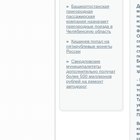
Д
»
Башкортостанская
м
пригородная
н
пассажирская
и
компания назначает
ч
пригородные поезда в
Ф
Челябинскую область
О
с
»
Кишинев попал на
н
пятирублевые монеты
с
России
п
Б
»
Свердловские
н
муниципалитеты
з
дополнительно получат
более 500 миллионов
-
рублей на ремонт
н
автодорог
т
κ
Т
у
м
П
В
κ
м
с