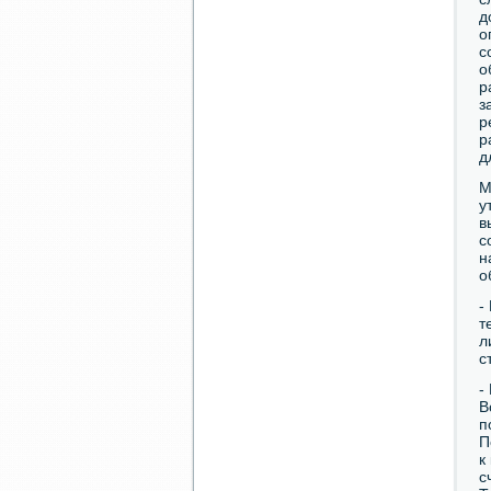
д
о
с
о
р
з
р
р
д
М
у
в
с
н
о
-
т
л
с
-
В
п
П
к
с