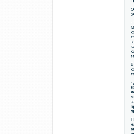
Т
О
о
-
М
κ
т
з
κ
κ
з
В
κ
т
-
в
д
м
з
п
п
П
н
а
о