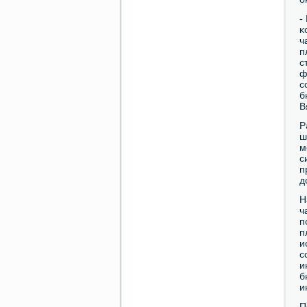
-
κ
ч
п
с
ф
с
б
В
Р
ш
м
с
п
д
Н
ч
п
п
и
с
и
б
и
П