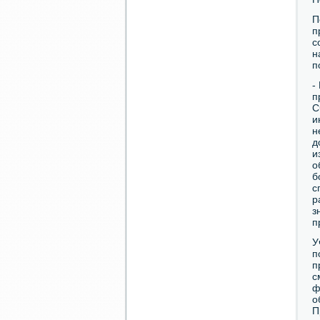
П
п
с
н
п
-
п
С
и
н
д
и
о
б
с
р
з
п
У
п
п
с
ф
о
П