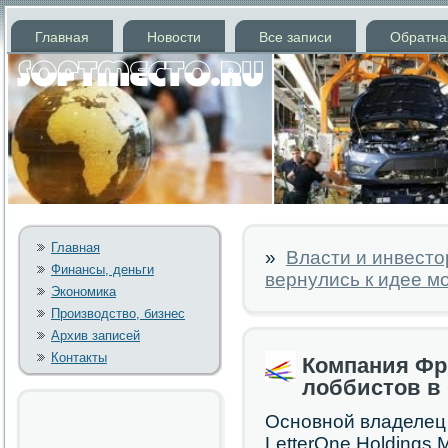
Главная
Новости
Все записи
Обратна
Главная
»
Власти и инвесто
Финансы, деньги
вернулись к идее м
Экономика
Производство, бизнес
Архив записей
Контакты
Компания Фр
лоббистов в
Основной владелец 
LetterOne Holdings