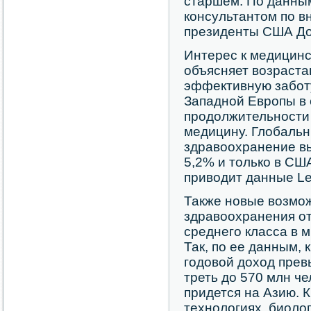
старшем. По данным
консультантом по в
президенты США До
Интерес к медицинс
объясняет возраст
эффективную заботу
Западной Европы в 
продолжительности 
медицину. Глобаль
здравоохранение вы
5,2% и только в США
приводит данные Le
Также новые возмо
здравоохранения от
среднего класса в м
Так, по ее данным, к
годовой доход прев
треть до 570 млн че
придется на Азию. К
технологиях, биоло