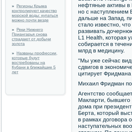
нефтяные активы в 
»
Регионы Крыма
контролируют качество
но с наступлением 
морской воды: купаться
дальше на Запад, п
можно почти везде
стало известно, чт
»
Реки Нижнего
развивать дочернюю 
Приангарья снова
L1 Health, которая 
страдают от добычи
собирается в течен
золота
млрд в медицину.
»
Названы профессии,
которые будут
"Мы уже сейчас вид
востребованы на
сдвигов в экономиче
Кубани в ближайшие 5
лет
цитирует Фридмана 
Михаил Фридман по
Агентство сообщает
Макларти, бывшего 
дома при президент
Берта, который вы
в рамках договора 
наступательных во