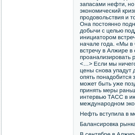
запасами нефти, н
экономический криз
продовольствия и т
Она постоянно подн
добычи с целью под
инициатором встреч
начале года. «Мы в
встречу в Алжире в 
проанализировать р
<…> Если мы ничего
цены снова упадут 
опять понадобится 
может быть уже поз
принять меры раньш
интервью ТАСС в и
международном эко
Нефть вступила в 
Балансировка рынка
В сентябре в Алжи