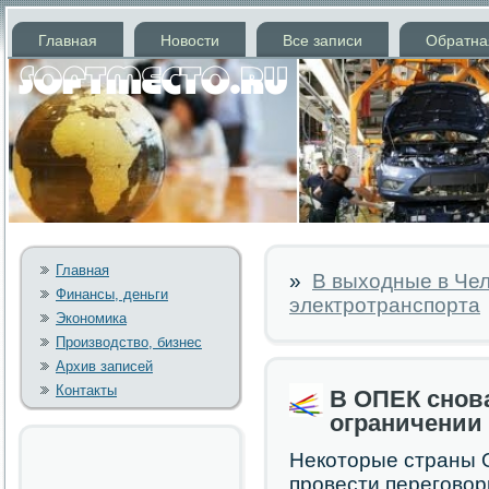
Главная
Новости
Все записи
Обратна
Главная
»
В выходные в Че
Финансы, деньги
электротранспорта
Экономика
Производство, бизнес
Архив записей
Контакты
В ОПЕК снова
ограничении
Некоторые страны О
провести перегово