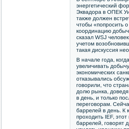
энергетический фор
Эквадора в ОПЕК У
также должен встре
чтобы «попросить о
координацию добычи
сказал WSJ человек
учетом возобновивш
такая дискуссия не
В начале года, когд
увеличивать добычу
экономических санк
отказывались обсуж
говорили, что стра
долю рынка, доведя
в день, и только по
переговорам. Сейча
баррелей в день. К 
проходить IEF, этот
баррелей, говорят