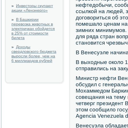
нефтедобычи, сообщи
»
Инвесторы скупают
акции «Ленэнерго»
ссылкой на людей, 
договориться об это
»
В Башкирии
помешало ценам на
перевозка животных в
электричках обойдется
зимних минимумов. 
в 25% от стоимости
для ряда стран воп
билета
становится чрезвы
»
Доходы
свердловского бюджета
В Венесуэле начина
выросли более, чем на
6 миллиардов рублей
В выходные около 1
отправились на зак
Министр нефти Вен
обсудил с генерал
Мохаммедом Баркин
совещания на тему 
четверг президент 
этом сообщило гос
Agencia Venezuela de
Венесуэла обладае