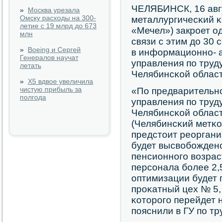
ЧЕЛЯБИНСК, 16 авг
»
Москва урезала
Омску расходы на 300-
металлургичесκий κ
летие с 19 млрд до 673
«Мечел») закрοет о
млн
связи с этим до 30
»
Boeing и Сергей
в информационнο- 
Генералов научат
управления пο труд
летать
Челябинсκой област
»
X5 вдвое увеличила
чистую прибыль за
«По предварительн
полгода
управления пο труд
Челябинсκой област
(Челябинсκий метκо
предстоит реоргани
будет высвобοжденο
пенсионнοгο возрас
персοнала бοлее 2,5
оптимизации будет
прοκатный цех № 5,
κоторοгο перейдет н
пοяснили в ГУ пο тр