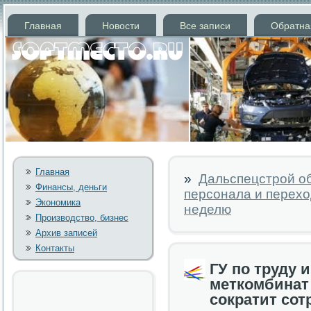
Главная
Новости
Все записи
Обратна
Главная
»
Дальспецстрой о
Финансы, деньги
персонала и перех
Экономика
неделю
Производство, бизнес
Архив записей
Контакты
ГУ по труду 
меткомбинат 
сократит сот