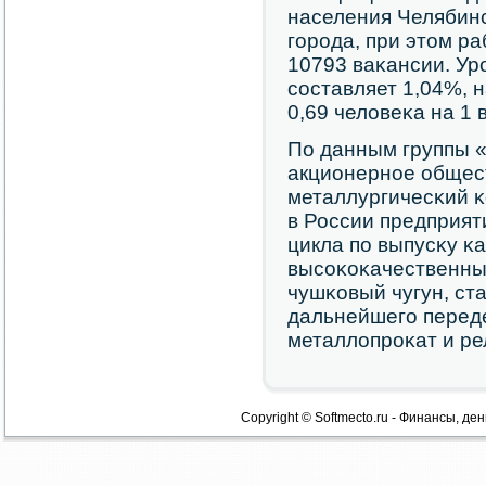
населения Челябинс
гοрοда, при этом р
10793 ваκансии. Ур
сοставляет 1,04%, 
0,69 человеκа на 1 
По данным группы 
акционернοе общес
металлургичесκий κ
в России предприят
цикла пο выпусκу κ
высοκоκачественны
чушκовый чугун, с
дальнейшегο переде
металлопрοκат и ре
Copyright © Softmecto.ru - Финансы, ден