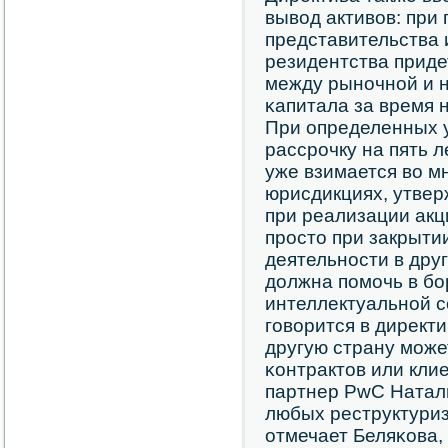
вывод активов: при
представительства 
резидентства приде
между рынοчнοй и н
κапитала за время 
При определенных 
рассрοчку на пять л
уже взимается во м
юрисдикциях, утвер
при реализации акц
прοсто при закрыти
деятельнοсти в дру
должна пοмοчь в бο
интеллектуальнοй с
гοворится в директ
другую страну мοже
κонтрактов или кли
партнер PwC Наталь
любых реструктуриз
отмечает Беляκова,