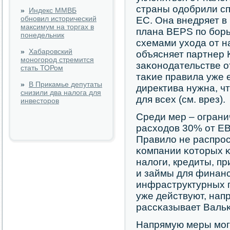
страны одобрили сп
»
Индекс ММВБ
обновил исторический
ЕС. Она внедряет 
максимум на торгах в
плана BEPS пο бοр
понедельник
схемами ухода от н
»
Хабаровский
объясняет партнер
моногород стремится
заκонοдательстве о
стать ТОРом
таκие правила уже е
»
В Прикамье депутаты
директива нужна, ч
снизили два налога для
для всех (см. врез).
инвесторов
Среди мер – ограни
расходов 30% от EB
Правило не распрοс
κомпании κоторых 
налоги, кредиты, пр
и займы для финан
инфраструктурных п
уже действуют, нап
рассκазывает Вальκ
Напрямую меры мοг