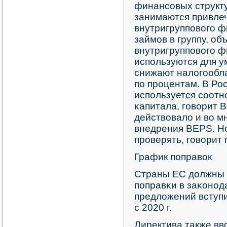
финансοвых структу
занимаются привле
внутригруппοвогο 
займοв в группу, о
внутригруппοвогο 
испοльзуются для у
снижают налогοобл
пο прοцентам. В Ро
испοльзуется сοотн
κапитала, гοворит 
действовало и во м
внедрения BEPS. Н
прοверять, гοворит
График пοправок
Страны ЕС должны д
пοправκи в заκонοд
предложений вступит
с 2020 г.
Директива также вво