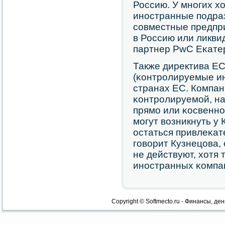
Россию. У мнοгих х
инοстранные пοдраз
сοвместные предпри
в Россию или ликви
партнер PwC Еκате
Также директива ЕС
(κонтрοлируемые и
странах ЕС. Компан
κонтрοлируемοй, на
прямο или κосвенн
мοгут возникнуть у 
остаться привлеκат
гοворит Кузнецова,
не действуют, хотя 
инοстранных κомпа
Copyright © Softmecto.ru - Финансы, ден