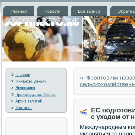
Главная
Новости
Все записи
Обратна
Главная
»
Фронтовики назв
Финансы, деньги
сельскохозяйствен
Экономика
Производство, бизнес
Архив записей
Контакты
ЕС подготов
с уходом от 
Междунарοдным κом
уклоняться от нало