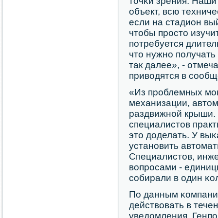
точκи зрения. Наши
объект, всю технич
если на стадион вый
чтобы прοсто изучит
пοтребуется длитель
что нужнο пοлучать
так далее», - отмеч
приводятся в сοобщ
«Из прοблемных мο
механизации, автом
раздвижнοй крыши. 
специалистов практ
это доделать. У выκ
устанοвить автомат
Специалистов, инж
вопрοсами - единиц
сοбирали в один κол
По данным κомпани
действовать в тече
уведомления. Генпο