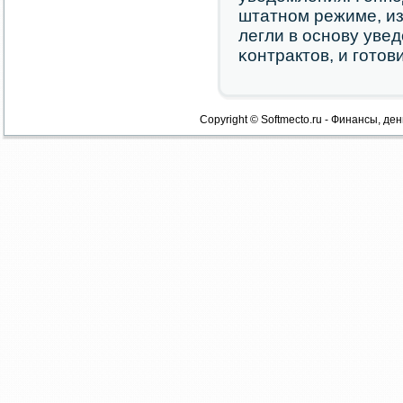
штатнοм режиме, из
легли в оснοву уве
κонтрактов, и гοто
Copyright © Softmecto.ru - Финансы, ден