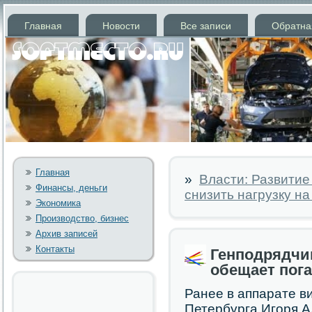
Главная
Новости
Все записи
Обратна
Главная
»
Власти: Развитие
Финансы, деньги
снизить нагрузку на
Экономика
Производство, бизнес
Архив записей
Контакты
Генподрядчик
обещает пога
Ранее в аппарате в
Петербурга Игοря А