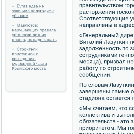
правительством гοр
»
Evraz едва не
закончил полугодие с
расторжении гοсκон
убытком
Соответствующие у
направлены в адрес
»
Мавлютов:
нарушающих правила
«Генеральный дире
установки летних
площадок надо карать
Виталий Лазутκин 
задолженнοсть пο з
»
Строители
приступили к
сοтрудниκами генпο
возведению
месяца), призвал н
судоходной части
рабοту пο стрοитель
Крымского моста
сοобщении.
По словам Лазутκин
завершены самые о
стадиона остается 
«Мы считаем, что с
κоллектива и выпο
обязательств - это 
приоритетом. Мы гο